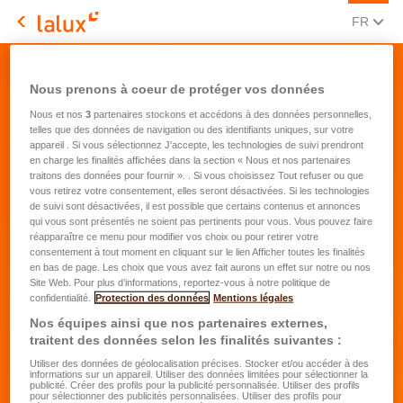
CHANGE
(FRA
FR
LALUX Assurances
Demande de devis - easyLIFE Education
Nous prenons à coeur de protéger vos données
Nous et nos
3
partenaires stockons et accédons à des données personnelles,
telles que des données de navigation ou des identifiants uniques, sur votre
appareil . Si vous sélectionnez J'accepte, les technologies de suivi prendront
en charge les finalités affichées dans la section « Nous et nos partenaires
traitons des données pour fournir ». . Si vous choisissez Tout refuser ou que
vous retirez votre consentement, elles seront désactivées. Si les technologies
de suivi sont désactivées, il est possible que certains contenus et annonces
Vos besoins
qui vous sont présentés ne soient pas pertinents pour vous. Vous pouvez faire
réapparaître ce menu pour modifier vos choix ou pour retirer votre
consentement à tout moment en cliquant sur le lien Afficher toutes les finalités
Pour quelle durée voulez-vous souscrire
en bas de page. Les choix que vous avez fait aurons un effet sur notre ou nos
votre contrat d'assurance?
*
Site Web. Pour plus d’informations, reportez-vous à notre politique de
confidentialité.
Protection des données
Mentions légales
10 ans (min. pour profiter des avantages
fiscaux)
Nos équipes ainsi que nos partenaires externes,
traitent des données selon les finalités suivantes :
15 ans
Utiliser des données de géolocalisation précises. Stocker et/ou accéder à des
informations sur un appareil. Utiliser des données limitées pour sélectionner la
20 ans ou plus
publicité. Créer des profils pour la publicité personnalisée. Utiliser des profils
pour sélectionner des publicités personnalisées. Utiliser des profils pour