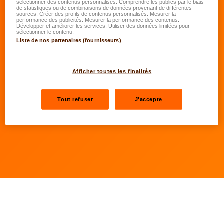
Quelle est la somme que vous êtes prêt à
sélectionner des contenus personnalisés. Comprendre les publics par le biais
de statistiques ou de combinaisons de données provenant de différentes
investir chaque année dans votre
sources. Créer des profils de contenus personnalisés. Mesurer la
performance des publicités. Mesurer la performance des contenus.
assurance vie?
Développer et améliorer les services. Utiliser des données limitées pour
(min 25 €/mois)
sélectionner le contenu.
Liste de nos partenaires (fournisseurs)
Prochaine étape
Afficher toutes les finalités
Les champs marqués d'un astérisque (*) sont obligatoires
Tout refuser
J'accepte