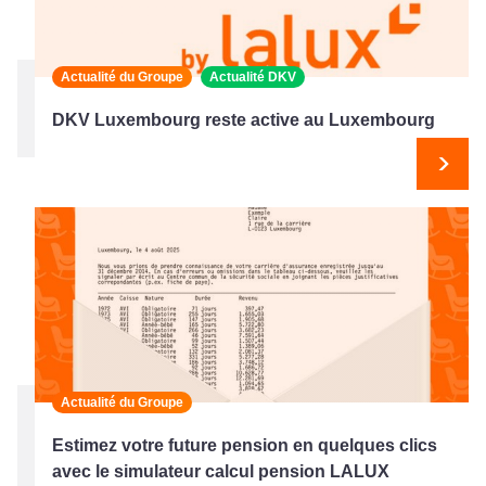
Actualité du Groupe
Actualité DKV
DKV Luxembourg reste active au Luxembourg
Suiv
Actualité du Groupe
Estimez votre future pension en quelques clics
avec le simulateur calcul pension LALUX