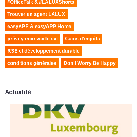
#OfficeTalk & #LALUXShorts
Trouver un agent LALUX
easyAPP & easyAPP Home
prévoyance-vieillesse
Gains d'impôts
RSE et développement durable
conditions générales
Don't Worry Be Happy
Actualité