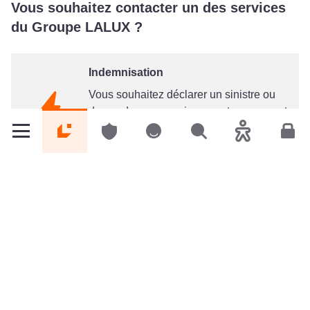
Vous souhaitez contacter un des services
du Groupe LALUX ?
Indemnisation
Vous souhaitez déclarer un sinistre ou
demander un renseignement concernant
un dossier en-cours ?
Particuliers
Particuliers
Particuliers
Rechercher
Accessibilité
Espa
Service indemnisation
Service Commercial
Besoin d'un renseignement sur nos
solutions d'assurance ou sur un de vos
contrats ?
Service commercial