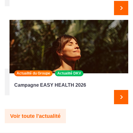
Suiv
Actualité du Groupe
Actualité DKV
Campagne EASY HEALTH 2026
Suiv
Voir toute l'actualité