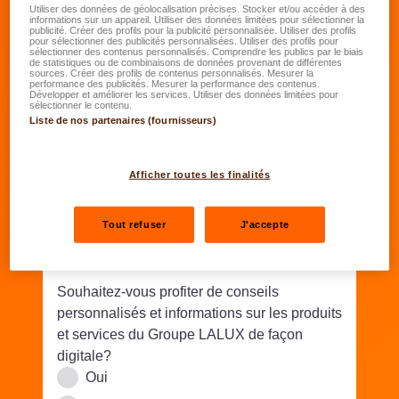
Utiliser des données de géolocalisation précises. Stocker et/ou accéder à des
informations sur un appareil. Utiliser des données limitées pour sélectionner la
Adresse du logement étudiant
publicité. Créer des profils pour la publicité personnalisée. Utiliser des profils
pour sélectionner des publicités personnalisées. Utiliser des profils pour
sélectionner des contenus personnalisés. Comprendre les publics par le biais
de statistiques ou de combinaisons de données provenant de différentes
Rue/N°
*
sources. Créer des profils de contenus personnalisés. Mesurer la
performance des publicités. Mesurer la performance des contenus.
Développer et améliorer les services. Utiliser des données limitées pour
sélectionner le contenu.
Liste de nos partenaires (fournisseurs)
Code postal
*
Lieu
*
Afficher toutes les finalités
Compléments d'adresse
Tout refuser
J'accepte
Pays
*
Souhaitez-vous profiter de conseils
personnalisés et informations sur les produits
et services du Groupe LALUX de façon
digitale?
Oui