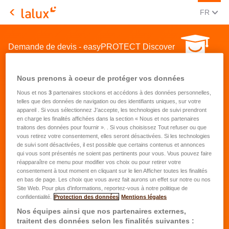
CHANGE
(FRA
FR
LALUX Assurances
Demande de devis - easyPROTECT Discover
Nous prenons à coeur de protéger vos données
Nous et nos
3
partenaires stockons et accédons à des données personnelles,
telles que des données de navigation ou des identifiants uniques, sur votre
appareil . Si vous sélectionnez J'accepte, les technologies de suivi prendront
en charge les finalités affichées dans la section « Nous et nos partenaires
Données personnelles
traitons des données pour fournir ». . Si vous choisissez Tout refuser ou que
vous retirez votre consentement, elles seront désactivées. Si les technologies
de suivi sont désactivées, il est possible que certains contenus et annonces
Prénom de
Nom de
qui vous sont présentés ne soient pas pertinents pour vous. Vous pouvez faire
l'étudiant
*
l'étudiant
*
réapparaître ce menu pour modifier vos choix ou pour retirer votre
consentement à tout moment en cliquant sur le lien Afficher toutes les finalités
Date de
en bas de page. Les choix que vous avez fait aurons un effet sur notre ou nos
Téléphone
*
Site Web. Pour plus d’informations, reportez-vous à notre politique de
naissance
*
confidentialité.
Protection des données
Mentions légales
Nos équipes ainsi que nos partenaires externes,
Email
*
traitent des données selon les finalités suivantes :