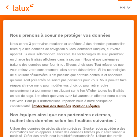
CHANGE
(FRA
FR
LALUX Assurances
Demande de devis easyPROTECT Habitation - Product
finder
Nous prenons à coeur de protéger vos données
Nous et nos
3
partenaires stockons et accédons à des données personnelles,
telles que des données de navigation ou des identifiants uniques, sur votre
appareil . Si vous sélectionnez J'accepte, les technologies de suivi prendront
en charge les finalités affichées dans la section « Nous et nos partenaires
traitons des données pour fournir ». . Si vous choisissez Tout refuser ou que
vous retirez votre consentement, elles seront désactivées. Si les technologies
Demande de devis pour une
de suivi sont désactivées, il est possible que certains contenus et annonces
assurance habitation
qui vous sont présentés ne soient pas pertinents pour vous. Vous pouvez faire
réapparaître ce menu pour modifier vos choix ou pour retirer votre
consentement à tout moment en cliquant sur le lien Afficher toutes les finalités
Vous êtes
*
en bas de page. Les choix que vous avez fait aurons un effet sur notre ou nos
locataire
Site Web. Pour plus d’informations, reportez-vous à notre politique de
confidentialité.
Protection des données
Mentions légales
propriétaire-occupant d'une habitation
Nos équipes ainsi que nos partenaires externes,
privée
traitent des données selon les finalités suivantes :
propriétaire non-occupant d'une
Utiliser des données de géolocalisation précises. Stocker et/ou accéder à des
informations sur un appareil. Utiliser des données limitées pour sélectionner la
habitation donnée en location
publicité. Créer des profils pour la publicité personnalisée. Utiliser des profils