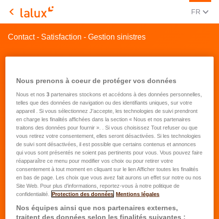
CHANGE
(FRA
FR
LALUX Assurances
Contact - Satisfaction - Gestion sinistres
Nous prenons à coeur de protéger vos données
Nous et nos
3
partenaires stockons et accédons à des données personnelles,
telles que des données de navigation ou des identifiants uniques, sur votre
appareil . Si vous sélectionnez J'accepte, les technologies de suivi prendront
en charge les finalités affichées dans la section « Nous et nos partenaires
traitons des données pour fournir ». . Si vous choisissez Tout refuser ou que
Votre satisfaction avec notre
vous retirez votre consentement, elles seront désactivées. Si les technologies
de suivi sont désactivées, il est possible que certains contenus et annonces
gestion des sinistres
qui vous sont présentés ne soient pas pertinents pour vous. Vous pouvez faire
réapparaître ce menu pour modifier vos choix ou pour retirer votre
Bonjour, dans le but d’améliorer nos
consentement à tout moment en cliquant sur le lien Afficher toutes les finalités
en bas de page. Les choix que vous avez fait aurons un effet sur notre ou nos
prestations et notre qualité de service, nous
Site Web. Pour plus d’informations, reportez-vous à notre politique de
vous remercions de bien vouloir consacrer 5
confidentialité.
Protection des données
Mentions légales
minutes à répondre à quelques questions
Nos équipes ainsi que nos partenaires externes,
concernant votre dernier sinistre.
traitent des données selon les finalités suivantes :