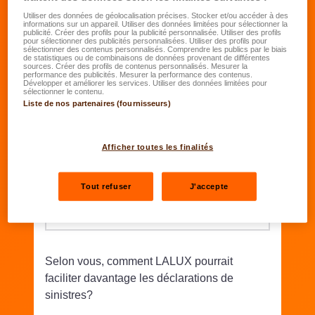
Utiliser des données de géolocalisation précises. Stocker et/ou accéder à des
De manière générale, quelle est votre degré
informations sur un appareil. Utiliser des données limitées pour sélectionner la
publicité. Créer des profils pour la publicité personnalisée. Utiliser des profils
de satisfaction globale concernant le
pour sélectionner des publicités personnalisées. Utiliser des profils pour
sélectionner des contenus personnalisés. Comprendre les publics par le biais
traitement de votre dernier sinistre?
de statistiques ou de combinaisons de données provenant de différentes
sources. Créer des profils de contenus personnalisés. Mesurer la
performance des publicités. Mesurer la performance des contenus.
Développer et améliorer les services. Utiliser des données limitées pour
Satisfaction globale
sélectionner le contenu.
Liste de nos partenaires (fournisseurs)
Quel est votre degré de satisfaction
Afficher toutes les finalités
concernant les moyens et outils proposés par
LALUX pour déclarer un sinistre ?
Tout refuser
J'accepte
Satisfaction des moyens et outils proposés
Selon vous, comment LALUX pourrait
faciliter davantage les déclarations de
sinistres?