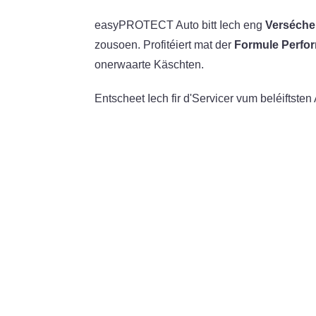
easyPROTECT Auto bitt Iech eng
Verséche
zousoen. Profitéiert mat der
Formule Perfo
onerwaarte Käschten.
Entscheet Iech fir d'Servicer vum beléiftste