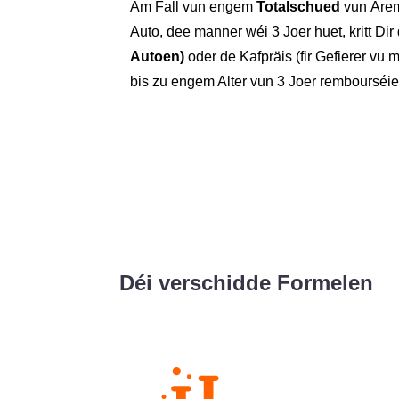
Am Fall vun engem
Totalschued
vun Ärem
Auto, dee manner wéi 3 Joer huet, kritt Di
Autoen)
oder de Kafpräis (fir Gefierer vu
bis zu engem Alter vun 3 Joer rembourséier
Déi verschidde Formelen