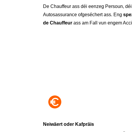
De Chauffeur ass déi eenzeg Persoun, déi 
Autosassurance ofgeséchert ass. Eng
spe
de Chauffeur
ass am Fall vun engem Accid
Neiwäert oder Kafpräis