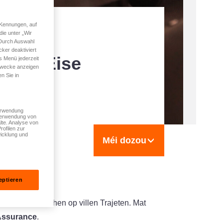
 Kennungen, auf
ie unter „Wir
 Durch Auswahl
ker deaktiviert
hoix. Eise
s Menü jederzeit
 Zwecke anzeigen
n Sie in
Verwendung
 Verwendung von
lte. Analyse von
rofilen zur
icklung und
Méi dozou
eptieren
ech dagdeeglechen op villen Trajeten. Mat
 Assurance
.