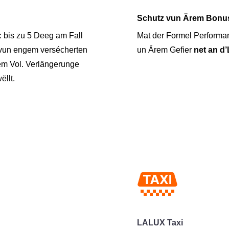
Schutz vun Ärem Bonu
t: bis zu 5 Deeg am Fall
Mat der Formel Perform
 vun engem versécherten
un Ärem Gefier
net an d
em Vol. Verlängerunge
ëllt.
LALUX Taxi