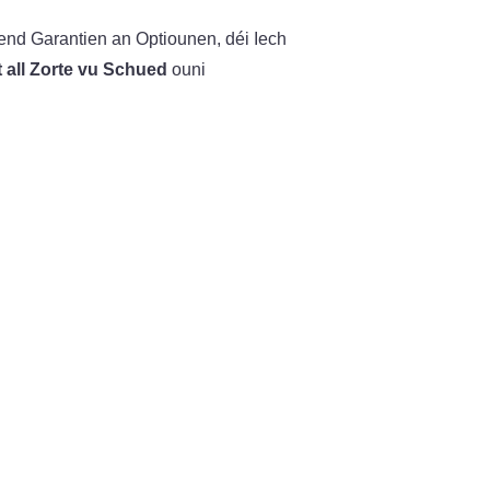
end Garantien an Optiounen, déi Iech
 all Zorte vu Schued
ouni