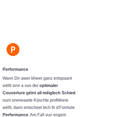
Performance
Wann Dir awer léiwer ganz entspaant
wëllt sinn a vun der
optimaler
Couverture géint all méiglech Schied
ouni onerwaarte Käschte profitéiere
wëllt, dann entscheet Iech fir d'Formule
Performance
. Am Fall vun engem