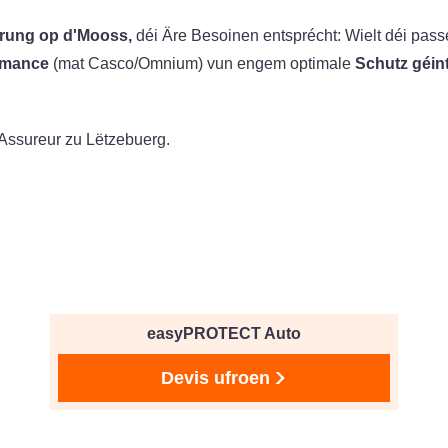
rung op d'Mooss,
déi Äre Besoinen entsprécht: Wielt déi pass
rmance
(mat Casco/Omnium) vun engem optimale
Schutz géint
n Assureur zu Lëtzebuerg.
easyPROTECT Auto
Devis ufroen