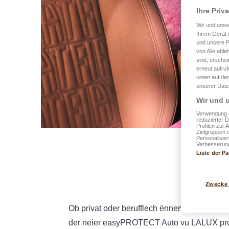
Ihre Priv
Wir und uns
Ihrem Gerät 
und unsere P
von Alle able
sind, erschei
erneut aufru
unten auf der
unserer Date
Wir und u
Verwendung g
reduzierter 
Profilen zur 
Zielgruppen 
Personalisie
Verbesserung
Liste der Pa
Zwecke
Ob privat oder berufflech ënnerwee, Ausflic
der neier easyPROTECT Auto vu LALUX profi