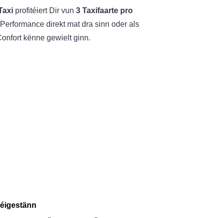
axi
profitéiert Dir vun
3 Taxifaarte pro
 Performance direkt mat dra sinn oder als
onfort kënne gewielt ginn.
Géigestänn