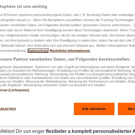
atsphäre ist uns wichtig
ere
3
Partner speichern personenbezogene Daten, wie z. B. Browsing-Daten oder eindeutige
und greifen darauf zu . Wenn Sie Akzeptieren auswählen, können die Tracking-Technologien d
easyPROTECT Auto
artner verarbeiten Daten, um Folgendes bereitzustellen“ genannten Zwecke unterstützen. .
hnen oder durch Widerruf Ihrer Einwilligung werden diese Technologien deaktiviert. Wenn Trac
Äre Stil, Äre C
nen möglicherweise Inhalte und Anzeigen, die für Sie weniger relevant sind. Sie können diese
fen, um Ihre Auswahl zu ändern oder Ihre Einwilligung zu widerrufen, indem Sie auf den Link
 Webseite klicken. Ihre Wahl wirkt sich auf unsere/n Website aus. Weitere Informationen finde
Schutz.
nschutzerklärung.
Datenschutz
Rechtliche Informationen
nsere Partner verarbeiten Daten, um Folgendes bereitzustellen:
enauer Standortdaten. Speichern von oder Zugriff auf Informationen auf einem Endgerät. 
Daten zur Auswahl von Werbeanzeigen. Erstellung von Profilen für personalisierte Werbung.
Auswahl personalisierter Werbung. Verwendung von Profilen zur Auswahl personalisierter Inha
durch Statistiken oder Kombinationen von Daten aus verschiedenen Quellen. Erstellung von P
rung von Inhalten. Messung der Werbeleistung. Messung der Performance von Inhalten. Entw
 der Angebote. Verwendung reduzierter Daten zur Auswahl von Inhalten.
rtner (Lieferanten)
 anzeigen
Alle ablehnen
Akz
h mat der Famill oder Spadséiergäng eleng, Ären Auto begleet I
téiert Dir vun enger
flexibeler a komplett personaliséierter