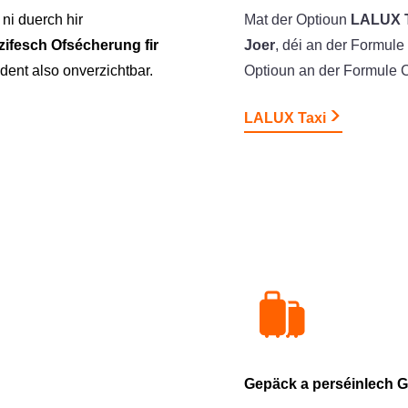
ni duerch hir
Mat der Optioun
LALUX T
zifesch Ofsécherung fir
Joer
, déi an der Formule
ent also onverzichtbar.
Optioun an der Formule C
LALUX Taxi
Gepäck a perséinlech 