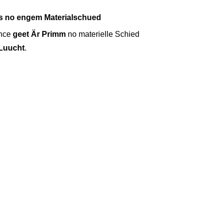
s no engem Materialschued
ance
geet Är Primm
no materielle Schied
’Luucht
.