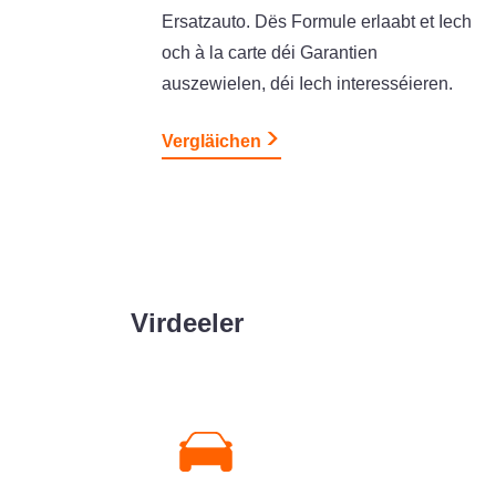
Ersatzauto. Dës Formule erlaabt et Iech
och à la carte déi Garantien
auszewielen, déi Iech interesséieren.
Vergläichen
Virdeeler