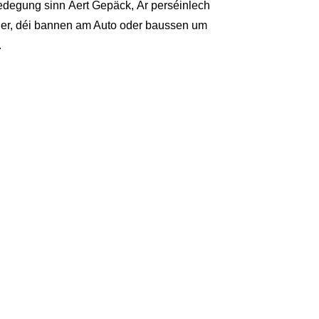
iedegung sinn Äert Gepäck, Är perséinlech
er, déi bannen am Auto oder baussen um
.