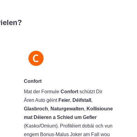
ielen?
Confort
Mat der Formule
Confort
schützt Dir
Ären Auto géint
Feier
,
Déifstall
,
Glasbroch
,
Naturgewalten
,
Kollisioune
mat Déieren a Schied um Gefier
(Kasko/Omium). Profitéiert dobäi och vun
engem Bonus-Malus Joker am Fall wou