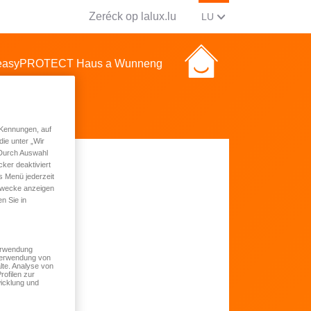
Zeréck op lalux.lu
AKTUELL SPROOCH WI
(LËTZEBUERGESCH
LU
- easyPROTECT Haus a Wunneng
 Kennungen, auf
ie unter „Wir
 Durch Auswahl
ker deaktiviert
s Menü jederzeit
 Zwecke anzeigen
ng
n Sie in
Verwendung
 Verwendung von
lte. Analyse von
rofilen zur
icklung und