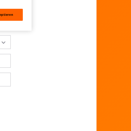
ng
eptieren