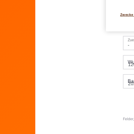
Zwecke
Han
Zue
Wu
Ba
Felder