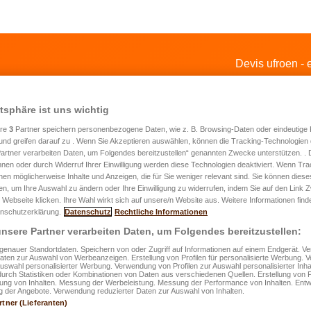
Devis ufroen 
atsphäre ist uns wichtig
ere
3
Partner speichern personenbezogene Daten, wie z. B. Browsing-Daten oder eindeutige
und greifen darauf zu . Wenn Sie Akzeptieren auswählen, können die Tracking-Technologien d
artner verarbeiten Daten, um Folgendes bereitzustellen“ genannten Zwecke unterstützen. .
hnen oder durch Widerruf Ihrer Einwilligung werden diese Technologien deaktiviert. Wenn Trac
nen möglicherweise Inhalte und Anzeigen, die für Sie weniger relevant sind. Sie können diese
fen, um Ihre Auswahl zu ändern oder Ihre Einwilligung zu widerrufen, indem Sie auf den Link
is fir eng Assurance fir Haus a Wunne
 Webseite klicken. Ihre Wahl wirkt sich auf unsere/n Website aus. Weitere Informationen finde
roen
nschutzerklärung.
Datenschutz
Rechtliche Informationen
nsere Partner verarbeiten Daten, um Folgendes bereitzustellen:
enauer Standortdaten. Speichern von oder Zugriff auf Informationen auf einem Endgerät. 
Daten zur Auswahl von Werbeanzeigen. Erstellung von Profilen für personalisierte Werbung.
idd
*
Auswahl personalisierter Werbung. Verwendung von Profilen zur Auswahl personalisierter Inha
durch Statistiken oder Kombinationen von Daten aus verschiedenen Quellen. Erstellung von P
Locataire
rung von Inhalten. Messung der Werbeleistung. Messung der Performance von Inhalten. Entw
 der Angebote. Verwendung reduzierter Daten zur Auswahl von Inhalten.
Proprietär vun engem Privathaus/enger Privatwunneng
rtner (Lieferanten)