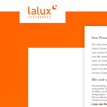
Ihre Priv
Wir und uns
Ihrem Gerät 
und unsere P
von Alle able
sind, erschei
erneut aufru
Dev
unten auf der
uf
unserer Date
Wir und u
Verwendung g
reduzierter 
Dir s
Profilen zur 
Zielgruppen 
Personalisie
Verbesserung
Liste der Pa