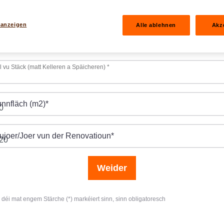
Proprietär vun engem verlounten Haus/enger verlounter Wunne
 anzeigen
Alle ablehnen
Akz
delt et sech ëm ... ?
*
l vu Stäck (matt Kelleren a Späicheren)
*
nnfläch (m2)
*
ujoer/Joer vun der Renovatioun
*
Weider
, déi mat engem Stärche (*) markéiert sinn, sinn obligatoresch