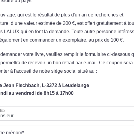
histoire du pays.
uvrage, qui est le résultat de plus d'un an de recherches et
iture, d’une valeur estimée de 200 €, est offert gratuitement à to
ts LALUX qui en font la demande. Toute autre personne intéres
 également en commander un exemplaire, au prix de 100 €.
demander votre livre, veuillez remplir le formulaire ci-dessous q
permettra de recevoir un bon retrait par e-mail. Ce coupon sera
nter à l'accueil de notre siège social situé au :
e Jean Fischbach, L-3372 à Leudelange
undi au vendredi de 8h15 à 17h00
lité
tre prénom
*