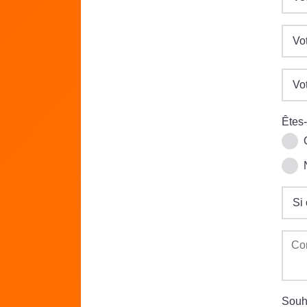
Vo
Vo
Êtes
Si 
Co
Souha