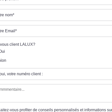
tre nom
*
tre Email
*
-vous client LALUX?
Oui
Non
oui, votre numéro client :
mmmentaire...
itez-vous profiter de conseils personnalisés et informations sur