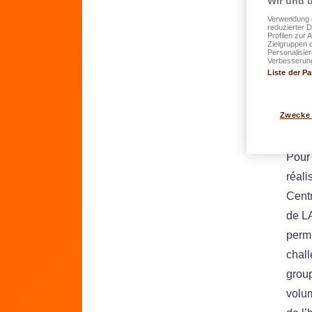
Wir und u
Verwendung g
reduzierter 
Profilen zur 
Zielgruppen 
Personalisie
Verbesserung
Liste der Pa
Zwecke
Pour
réali
Centr
de L
permi
chall
grou
volum