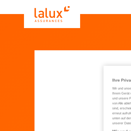
L'a
Ihre Priv
Wir und uns
Ihrem Gerät 
und unsere P
von Alle able
sind, erschei
erneut aufru
unten auf der
unserer Date