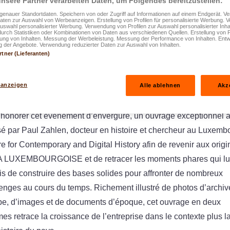
nsere Partner verarbeiten Daten, um Folgendes bereitzustellen:
enauer Standortdaten. Speichern von oder Zugriff auf Informationen auf einem Endgerät. 
Daten zur Auswahl von Werbeanzeigen. Erstellung von Profilen für personalisierte Werbung.
Auswahl personalisierter Werbung. Verwendung von Profilen zur Auswahl personalisierter Inha
durch Statistiken oder Kombinationen von Daten aus verschiedenen Quellen. Erstellung von P
rung von Inhalten. Messung der Werbeleistung. Messung der Performance von Inhalten. Entw
 der Angebote. Verwendung reduzierter Daten zur Auswahl von Inhalten.
rtner (Lieferanten)
 anzeigen
Alle ablehnen
Akz
 honorer cet évènement d’envergure, un ouvrage exceptionnel a
sé par Paul Zahlen, docteur en histoire et chercheur au Luxemb
e for Contemporary and Digital History afin de revenir aux origi
A LUXEMBOURGOISE et de retracer les moments phares qui lui
s de construire des bases solides pour affronter de nombreux
enges au cours du temps. Richement illustré de photos d’archiv
pe, d’images et de documents d’époque, cet ouvrage en deux
es retrace la croissance de l’entreprise dans le contexte plus l