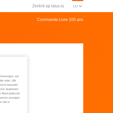
Zeréck op lalux.lu
AKTUELL SPROOCH WI
(LËTZEBUERGESCH
LU
Commande Livre 100 ans
UX
 Kennungen, auf
ie unter „Wir
 Durch Auswahl
ker deaktiviert
s Menü jederzeit
 Zwecke anzeigen
n Sie in