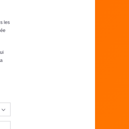
us les
sée
ui
 a