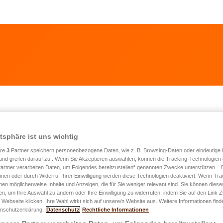
nnée 2020 marque le 100e anniversaire de LAL
atsphäre ist uns wichtig
ere
3
Partner speichern personenbezogene Daten, wie z. B. Browsing-Daten oder eindeutige
und greifen darauf zu . Wenn Sie Akzeptieren auswählen, können die Tracking-Technologien d
artner verarbeiten Daten, um Folgendes bereitzustellen“ genannten Zwecke unterstützen. .
hnen oder durch Widerruf Ihrer Einwilligung werden diese Technologien deaktiviert. Wenn Trac
nen möglicherweise Inhalte und Anzeigen, die für Sie weniger relevant sind. Sie können diese
fen, um Ihre Auswahl zu ändern oder Ihre Einwilligung zu widerrufen, indem Sie auf den Link
 Webseite klicken. Ihre Wahl wirkt sich auf unsere/n Website aus. Weitere Informationen finde
nschutzerklärung.
Datenschutz
Rechtliche Informationen