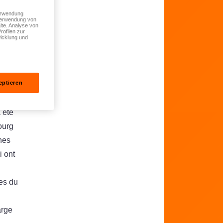
Verwendung
 Verwendung von
lte. Analyse von
rofilen zur
icklung und
eptieren
 été
ourg
nes
 ont
es du
arge