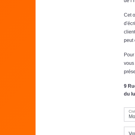
de l’
Cet o
d'écr
clien
peut
Pour 
vous 
prése
9 Ru
du l
Civi
Vo