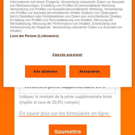
Informationen auf einem Endgerät. Verwendung reduzierter Daten zur Auswahl
Prénom
von Werbeanzeigen. Erstellung von Profilen für personalisierte Werbung.
Verwendung von Profilen zur Auswahl personalisierter Werbung. Verwendung
von Profilen zur Auswahl personalisierter Inhalte. Analyse von Zielgruppen
durch Statistiken oder Kombinationen von Daten aus verschiedenen Quellen.
Erstellung von Profilen zur Personalisierung von Inhalten. Messung der
Nom
*
Werbeleistung. Messung der Performance von Inhalten. Entwicklung und
Verbesserung der Angebote. Verwendung reduzierter Daten zur Auswahl von
Inhalten.
Liste der Partner (Lieferanten)
Email
*
Zwecke anzeigen
Votre numéro de contrat
*
00/000000-0
Alle ablehnen
Akzeptieren
Versement prime supplémentaire en €
*
Indiquez le montant de la prime supplémentaire brute
(impôts et taxe de 20,9% compris)
En savoir plus sur les formulaires en ligne.
Soumettre