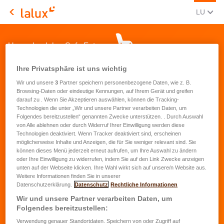
AKTUEL
(LËT
LU
LALUX Assurances
Upgrade - lalux-Safe Future
Ihre Privatsphäre ist uns wichtig
Wir und unsere
3
Partner speichern personenbezogene Daten, wie z. B.
Browsing-Daten oder eindeutige Kennungen, auf Ihrem Gerät und greifen
darauf zu . Wenn Sie Akzeptieren auswählen, können die Tracking-
Technologien die unter „Wir und unsere Partner verarbeiten Daten, um
Folgendes bereitzustellen“ genannten Zwecke unterstützen. . Durch Auswahl
Votre contrat lalux-Safe Future
von Alle ablehnen oder durch Widerruf Ihrer Einwilligung werden diese
Technologien deaktiviert. Wenn Tracker deaktiviert sind, erscheinen
möglicherweise Inhalte und Anzeigen, die für Sie weniger relevant sind. Sie
Vous êtes client(e) lalux-Safe Future auprès
können dieses Menü jederzeit erneut aufrufen, um Ihre Auswahl zu ändern
de LALUX et vous souhaitez verser une
oder Ihre Einwilligung zu widerrufen, indem Sie auf den Link Zwecke anzeigen
prime supplémentaire avant la nouvelle
unten auf der Webseite klicken. Ihre Wahl wirkt sich auf unsere/n Website aus.
Weitere Informationen finden Sie in unserer
année fiscale afin de profiter pleinement de
Datenschutzerklärung.
Datenschutz
Rechtliche Informationen
la déductibilité fiscale de max. 20% des vos
Wir und unsere Partner verarbeiten Daten, um
revenus professionnels.
Folgendes bereitzustellen:
Verwendung genauer Standortdaten. Speichern von oder Zugriff auf