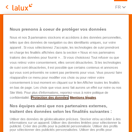
CHANGE
(FRA
FR
LALUX Assurances
Contact - Réclamation
Nous prenons à coeur de protéger vos données
Nous et nos
3
partenaires stockons et accédons à des données personnelles,
telles que des données de navigation ou des identifiants uniques, sur votre
appareil . Si vous sélectionnez J'accepte, les technologies de suivi prendront
en charge les finalités affichées dans la section « Nous et nos partenaires
traitons des données pour fournir ». . Si vous choisissez Tout refuser ou que
Détail de votre réclamation
vous retirez votre consentement, elles seront désactivées. Si les technologies
de suivi sont désactivées, il est possible que certains contenus et annonces
qui vous sont présentés ne soient pas pertinents pour vous. Vous pouvez faire
réapparaître ce menu pour modifier vos choix ou pour retirer votre
Date de l'incident
*
consentement à tout moment en cliquant sur le lien Afficher toutes les finalités
en bas de page. Les choix que vous avez fait aurons un effet sur notre ou nos
Site Web. Pour plus d’informations, reportez-vous à notre politique de
Destinataire de votre réclamation
*
confidentialité.
Protection des données
Mentions légales
Nos équipes ainsi que nos partenaires externes,
traitent des données selon les finalités suivantes :
Nature de votre réclamation
*
Utiliser des données de géolocalisation précises. Stocker et/ou accéder à des
informations sur un appareil. Utiliser des données limitées pour sélectionner la
publicité. Créer des profils pour la publicité personnalisée. Utiliser des profils
pour sélectionner des publicités personnalisées. Utiliser des profils pour