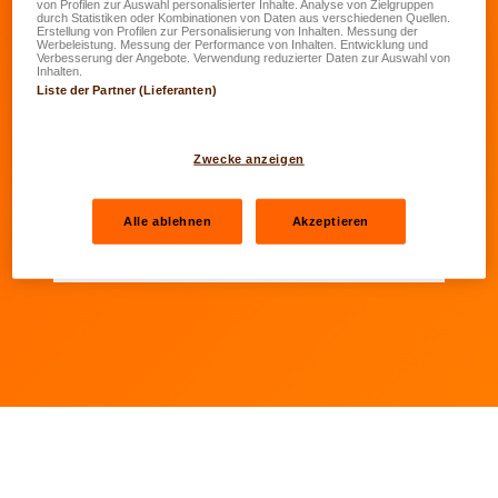
von Profilen zur Auswahl personalisierter Inhalte. Analyse von Zielgruppen
Äre Commentaire
*
durch Statistiken oder Kombinationen von Daten aus verschiedenen Quellen.
Erstellung von Profilen zur Personalisierung von Inhalten. Messung der
Werbeleistung. Messung der Performance von Inhalten. Entwicklung und
Verbesserung der Angebote. Verwendung reduzierter Daten zur Auswahl von
Inhalten.
Liste der Partner (Lieferanten)
Weider
Zwecke anzeigen
Felder, déi mat engem Stärche (*) markéiert sinn, sinn
obligatoresch
Alle ablehnen
Akzeptieren