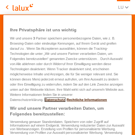
AKTUEL
(LËT
LU
LALUX Assurances
Kontakt - Reklamatioun
Ihre Privatsphäre ist uns wichtig
Wir und unsere
3
Partner speichern personenbezogene Daten, wie z. B.
Browsing-Daten oder eindeutige Kennungen, auf Ihrem Gerät und greifen
darauf zu . Wenn Sie Akzeptieren auswählen, können die Tracking-
Technologien die unter „Wir und unsere Partner verarbeiten Daten, um
Folgendes bereitzustellen“ genannten Zwecke unterstützen. . Durch Auswahl
Detailer vun Ärer Reklamatioun
von Alle ablehnen oder durch Widerruf Ihrer Einwilligung werden diese
Technologien deaktiviert. Wenn Tracker deaktiviert sind, erscheinen
möglicherweise Inhalte und Anzeigen, die für Sie weniger relevant sind. Sie
können dieses Menü jederzeit erneut aufrufen, um Ihre Auswahl zu ändern
Datum vum Virfall
*
oder Ihre Einwilligung zu widerrufen, indem Sie auf den Link Zwecke anzeigen
unten auf der Webseite klicken. Ihre Wahl wirkt sich auf unsere/n Website aus.
Weitere Informationen finden Sie in unserer
Destinataire vun Ärer Reklamatioun
*
Datenschutzerklärung.
Datenschutz
Rechtliche Informationen
Wir und unsere Partner verarbeiten Daten, um
Folgendes bereitzustellen:
Kader vun Ärer Reklamatioun
*
Verwendung genauer Standortdaten. Speichern von oder Zugriff auf
Informationen auf einem Endgerät. Verwendung reduzierter Daten zur Auswahl
von Werbeanzeigen. Erstellung von Profilen für personalisierte Werbung.
Verwendung von Profilen zur Auswahl personalisierter Werbung. Verwendung