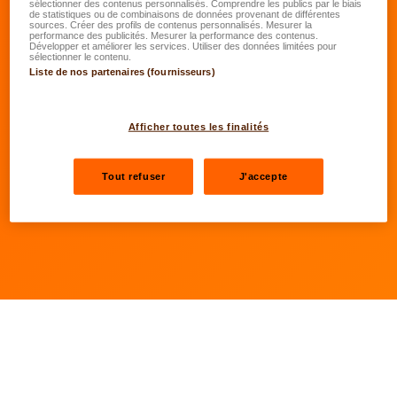
Quelle est la somme que vous êtes prêt à
sélectionner des contenus personnalisés. Comprendre les publics par le biais
de statistiques ou de combinaisons de données provenant de différentes
investir chaque année dans votre
sources. Créer des profils de contenus personnalisés. Mesurer la
performance des publicités. Mesurer la performance des contenus.
assurance vie?
Développer et améliorer les services. Utiliser des données limitées pour
sélectionner le contenu.
Liste de nos partenaires (fournisseurs)
Prochaine étape
Afficher toutes les finalités
Les champs marqués d'un astérisque (*) sont obligatoires
Tout refuser
J'accepte