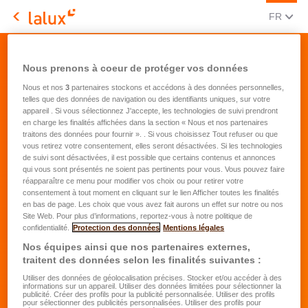
CHANGE
(FRA
FR
LALUX Assurances
Demande de devis - easyLIFE Mixte
Nous prenons à coeur de protéger vos données
Nous et nos
3
partenaires stockons et accédons à des données personnelles,
telles que des données de navigation ou des identifiants uniques, sur votre
appareil . Si vous sélectionnez J'accepte, les technologies de suivi prendront
en charge les finalités affichées dans la section « Nous et nos partenaires
traitons des données pour fournir ». . Si vous choisissez Tout refuser ou que
vous retirez votre consentement, elles seront désactivées. Si les technologies
de suivi sont désactivées, il est possible que certains contenus et annonces
Vos besoins
qui vous sont présentés ne soient pas pertinents pour vous. Vous pouvez faire
réapparaître ce menu pour modifier vos choix ou pour retirer votre
consentement à tout moment en cliquant sur le lien Afficher toutes les finalités
Pour quelle durée voulez-vous souscrire
en bas de page. Les choix que vous avez fait aurons un effet sur notre ou nos
votre contrat d'assurance?
*
Site Web. Pour plus d’informations, reportez-vous à notre politique de
confidentialité.
Protection des données
Mentions légales
10 ans (min. pour profiter des avantages
fiscaux)
Nos équipes ainsi que nos partenaires externes,
traitent des données selon les finalités suivantes :
15 ans
Utiliser des données de géolocalisation précises. Stocker et/ou accéder à des
informations sur un appareil. Utiliser des données limitées pour sélectionner la
20 ans ou plus
publicité. Créer des profils pour la publicité personnalisée. Utiliser des profils
pour sélectionner des publicités personnalisées. Utiliser des profils pour