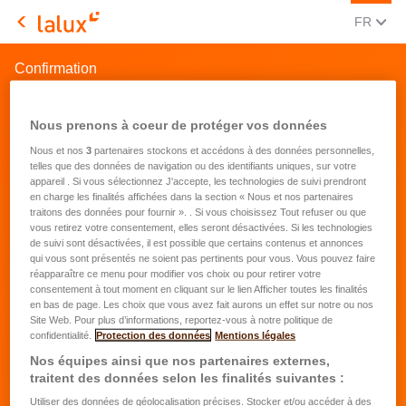
CHANGE
(FRA
FR
LALUX Assurances
Confirmation
Nous prenons à coeur de protéger vos données
Nous et nos
3
partenaires stockons et accédons à des données personnelles,
telles que des données de navigation ou des identifiants uniques, sur votre
appareil . Si vous sélectionnez J'accepte, les technologies de suivi prendront
en charge les finalités affichées dans la section « Nous et nos partenaires
traitons des données pour fournir ». . Si vous choisissez Tout refuser ou que
vous retirez votre consentement, elles seront désactivées. Si les technologies
de suivi sont désactivées, il est possible que certains contenus et annonces
qui vous sont présentés ne soient pas pertinents pour vous. Vous pouvez faire
réapparaître ce menu pour modifier vos choix ou pour retirer votre
consentement à tout moment en cliquant sur le lien Afficher toutes les finalités
en bas de page. Les choix que vous avez fait aurons un effet sur notre ou nos
Site Web. Pour plus d’informations, reportez-vous à notre politique de
confidentialité.
Protection des données
Mentions légales
Nos équipes ainsi que nos partenaires externes,
traitent des données selon les finalités suivantes :
Utiliser des données de géolocalisation précises. Stocker et/ou accéder à des