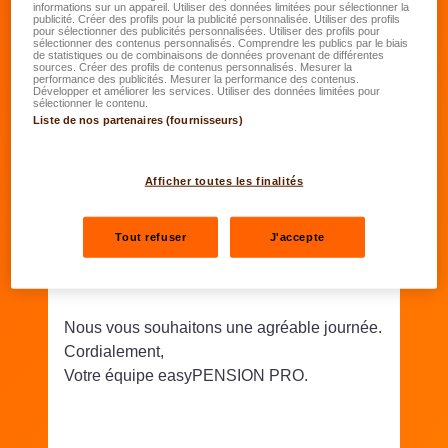
informations sur un appareil. Utiliser des données limitées pour sélectionner la
publicité. Créer des profils pour la publicité personnalisée. Utiliser des profils
pour sélectionner des publicités personnalisées. Utiliser des profils pour
sélectionner des contenus personnalisés. Comprendre les publics par le biais
de statistiques ou de combinaisons de données provenant de différentes
Merci d'avoir vérifié et validé vos
sources. Créer des profils de contenus personnalisés. Mesurer la
performance des publicités. Mesurer la performance des contenus.
Développer et améliorer les services. Utiliser des données limitées pour
informations personnelles.
sélectionner le contenu.
Liste de nos partenaires (fournisseurs)
Afficher toutes les finalités
Elles seront utiles dans un second temps à
l’envoi des accès qui permettront de vous
connecter à la nouvelle plateforme en ligne
Tout refuser
J'accepte
relative au régime complémentaire de
pension lalux-Staff Protect.
Nous vous souhaitons une agréable journée.
Cordialement,
Votre équipe easyPENSION PRO.