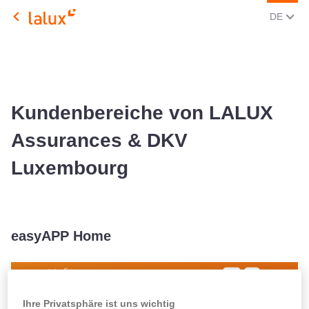
AKTUEL
(DEU
DE
LALUX Assurances
Kundenbereiche von LALUX
Assurances & DKV
Luxembourg
easyAPP Home
easyAPP Home – sicherer Zugang zu Ihrem LALUX Online-
Ihre Privatsphäre ist uns wichtig