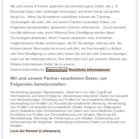
Wir und unsere
3
Partner speichern personenbezogene Daten, wie z. B.
Browsing-Daten oder eindeutige Kennungen, auf Ihrem Gerät und greifen
darauf zu . Wenn Sie Akzeptieren auswählen, können die Tracking-
Technologien die unter „Wir und unsere Partner verarbeiten Daten, um
Folgendes bereitzustellen“ genannten Zwecke unterstützen. . Durch Auswahl
von Alle ablehnen oder durch Widerruf Ihrer Einwilligung werden diese
Technologien deaktiviert. Wenn Tracker deaktiviert sind, erscheinen
möglicherweise Inhalte und Anzeigen, die für Sie weniger relevant sind. Sie
können dieses Menü jederzeit erneut aufrufen, um Ihre Auswahl zu ändern
oder Ihre Einwilligung zu widerrufen, indem Sie auf den Link Zwecke anzeigen
unten auf der Webseite klicken. Ihre Wahl wirkt sich auf unsere/n Website aus.
Weitere Informationen finden Sie in unserer
der Online-Kundenbereich und die Handy-App der
Datenschutzerklärung.
Datenschutz
Rechtliche Informationen
LALUX Gruppe
Wir und unsere Partner verarbeiten Daten, um
für Privatkunden d.h. Versicherungsnehmer von
Folgendes bereitzustellen:
Schaden-, Haftpflicht-, Lebens- und
Verwendung genauer Standortdaten. Speichern von oder Zugriff auf
Informationen auf einem Endgerät. Verwendung reduzierter Daten zur Auswahl
Krankenversicherungen (DKV Luxembourg) sowie
von Werbeanzeigen. Erstellung von Profilen für personalisierte Werbung.
Verwendung von Profilen zur Auswahl personalisierter Werbung. Verwendung
Versicherte eines DKV Luxembourg-Gruppenvertrags
von Profilen zur Auswahl personalisierter Inhalte. Analyse von Zielgruppen
durch Statistiken oder Kombinationen von Daten aus verschiedenen Quellen.
Erstellung von Profilen zur Personalisierung von Inhalten. Messung der
Werbeleistung. Messung der Performance von Inhalten. Entwicklung und
Verbesserung der Angebote. Verwendung reduzierter Daten zur Auswahl von
easyAPP Home
Inhalten.
Liste der Partner (Lieferanten)