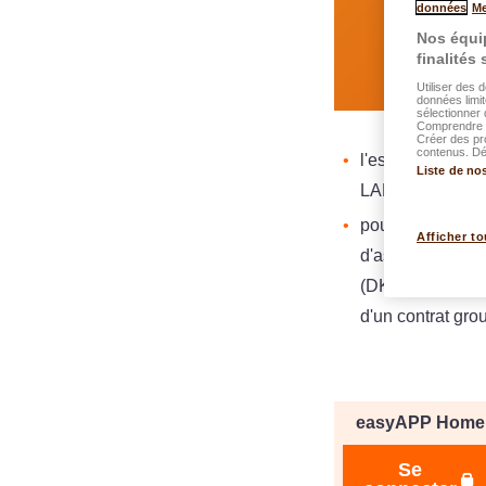
données
Me
Nos équip
finalités
Utiliser des 
données limit
sélectionner 
Comprendre l
Créer des pr
contenus. Dév
l'espace client 
Liste de no
LALUX
pour les clients 
Afficher to
d'assurance Do
(DKV Luxembourg
d'un contrat g
easyAPP Home
Se