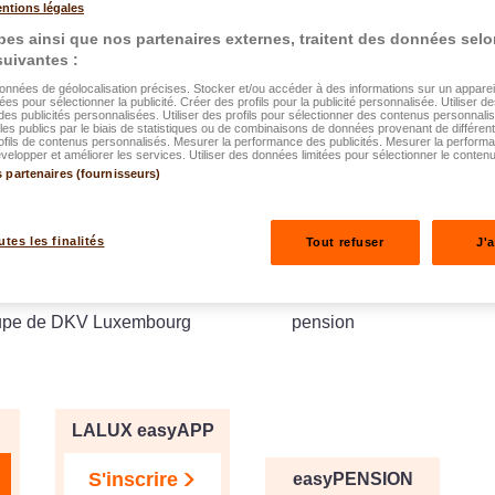
ntions légales
es ainsi que nos partenaires externes, traitent des données selo
 suivantes :
données de géolocalisation précises. Stocker et/ou accéder à des informations sur un appareil.
ées pour sélectionner la publicité. Créer des profils pour la publicité personnalisée. Utiliser de
des publicités personnalisées. Utiliser des profils pour sélectionner des contenus personnali
es publics par le biais de statistiques ou de combinaisons de données provenant de différen
ofils de contenus personnalisés. Mesurer la performance des publicités. Mesurer la perform
elopper et améliorer les services. Utiliser des données limitées pour sélectionner le contenu
et l'app mobile du Groupe
l'outil digital de gestion 
s partenaires (fournisseurs)
pensions "entreprises"
particuliers c.-à-d. preneurs
pour les clients professio
utes les finalités
Tout refuser
J'
mmages, RC, Vie et Santé
indépendants et entreprises
) ainsi que les assurés
ayant souscrit un régime
roupe de DKV Luxembourg
pension
LALUX easyAPP
S'inscrire
easyPENSION