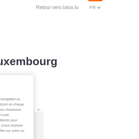
Retour vers lalux.lu
CHANGER LA LANGUE, 
(FRANCAIS)
FR
Luxembourg
O
navigation ou
endront en charge
vous choisissez
 plans de pension entreprise en toute sécurité
i sont
tinents pour
t à tout moment
ffet sur notre ou