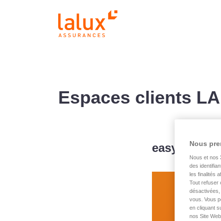
Espaces clients 
Nous pre
easyAPP H
Nous et nos
des identifia
les finalités
EeasyAPP Home – co
Tout refuser 
désactivées, 
vous. Vous p
en cliquant s
nos Site Web.