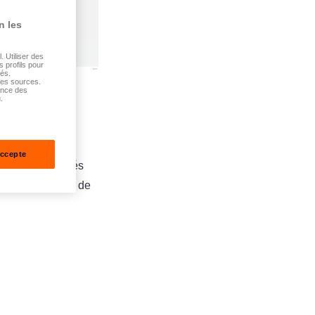
n les
 Utiliser des
s profils pour
sés.
tes sources.
ance des
.
des plans de
nnels,
accepte
 et leurs affiliés
 complémentaire de