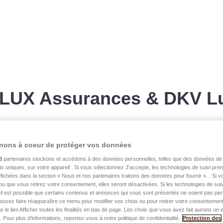
LALUX Assurances & DKV 
nons à coeur de protéger vos données
ome
easyPENSION PR
3
partenaires stockons et accédons à des données personnelles, telles que des données de 
nts uniques, sur votre appareil . Si vous sélectionnez J'accepte, les technologies de suivi pr
 affichées dans la section « Nous et nos partenaires traitons des données pour fournir ». . Si 
nnectez-vous à votre espace client LALUX sécurisé
easyPENSION PRO – gérez vos
ou que vous retirez votre consentement, elles seront désactivées. Si les technologies de suiv
il est possible que certains contenus et annonces qui vous sont présentés ne soient pas per
ouvez faire réapparaître ce menu pour modifier vos choix ou pour retirer votre consentemen
ur le lien Afficher toutes les finalités en bas de page. Les choix que vous avez fait aurons un e
 Pour plus d’informations, reportez-vous à notre politique de confidentialité.
Protection des