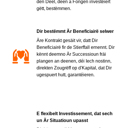
den Deel, deen a Fongen investéiert
gëtt, bestëmmen.
Dir bestëmmt Är Beneficiairë selwer
Äre Kontrakt gesäit vir, datt Dir
Beneficiairë fir de Stierffall ernennt. Dir
kënnt deemno Är Successioun fräi
plangen an deenen, déi Iech nostinn,
direkten Zougrëff op d'Kapital, dat Dir
ugespuert hutt, garantéieren.
E flexibelt Investissement, dat sech
un Är Situatioun upasst