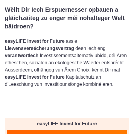
Wëllt Dir Iech Erspuernesser opbauen a
gläichzäiteg zu enger méi nohalteger Welt
bäidroen?
easyLIFE Invest for Future
ass e
Liewensversécherungsvertrag
deen Iech eng
verantwortlech
Investissementsalternativ ubidd, déi Ären
etheschen, sozialen an ekologesche Wäerter entsprécht.
Ausserdeem, ofhängeg vun Ärem Choix, kënnt Dir mat
easyLIFE Invest for Future
Kapitalschutz an
d'Leeschtung vun Investitiounsfonge kombinéieren.
easyLIFE Invest for Future