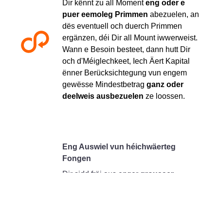
Dir kënnt zu all Moment
eng oder e
puer eemoleg Primmen
abezuelen, an
dës eventuell och duerch Primmen
ergänzen, déi Dir all Mount iwwerweist.
Wann e Besoin besteet, dann hutt Dir
och d'Méiglechkeet, Iech Äert Kapital
ënner Berücksichtegung vun engem
gewësse Mindestbetrag
ganz oder
deelweis ausbezuelen
ze loossen.
Eng Auswiel vun héichwäerteg
Fongen
Dir sidd fräi aus enger
grousser
Gamme vu virsiichteg ausgewielte
Fongen
ze wielen. Natierlech steet den
Agent vun Ärem Vertrauen zur