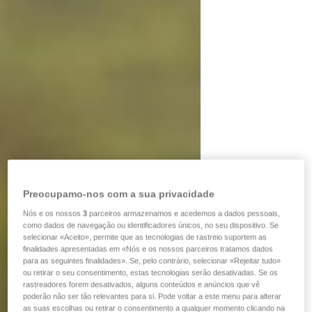
Preocupamo-nos com a sua privacidade
Nós e os nossos
3
parceiros armazenamos e acedemos a dados pessoais,
como dados de navegação ou identificadores únicos, no seu dispositivo. Se
selecionar «Aceito», permite que as tecnologias de rastreio suportem as
finalidades apresentadas em «Nós e os nossos parceiros tratamos dados
para as seguintes finalidades». Se, pelo contrário, selecionar «Rejeitar tudo»
ou retirar o seu consentimento, estas tecnologias serão desativadas. Se os
rastreadores forem desativados, alguns conteúdos e anúncios que vê
poderão não ser tão relevantes para si. Pode voltar a este menu para alterar
as suas escolhas ou retirar o consentimento a qualquer momento clicando na