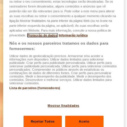
ou retirar o seu consentimento, estas tecnologias serão desativadas. Se os
rastreadores forem desativados, alguns conteúdos e anúncios que vê
poderão não ser tão relevantes para si. Pode voltar a este menu para alterar
as suas escolhas ou retirar o consentimento a qualquer momento clicando na
ligação Mostrar finalidades na parte inferior da página Web (ou no ícone na
parte inferior esquerda da página, se aplicável). As suas escolhas serão
aplicadas em Website. Para mais informação, consulte a nossa política de
privacidade.
Protecção de dados
Informação jurídica
Nós e os nossos parceiros tratamos os dados para
fornecermos:
Utilizar dados de geolocalização precisos. Armazenar e/ou aceder a
informações num dispositivo. Utilizar dados limitados para selecionar
publicidade. Criar perfis para publicidade personalizada. Utilizar perfis para
selecionar publicidade personalizada. Utilizar perfis para selecionar conteúdos
personalizados. Compreender os públicos através de estatísticas ou
combinações de dados de diferentes fontes. Criar perfis para personalizar
conteúdos. Medir o desempenho da publicidade. Medir o desempenho dos
conteúdos. Desenvolver e melhorar serviços. Utilizar dados limitados para
selecionar conteúdos.
Lista de parceiros (fornecedores)
Mostrar finalidades
Rejeitar Todos
Aceito