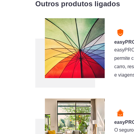
Outros produtos ligados
easyPR
easyPROT
permite c
carro, re
e viagens
easyPRO
O seguro 