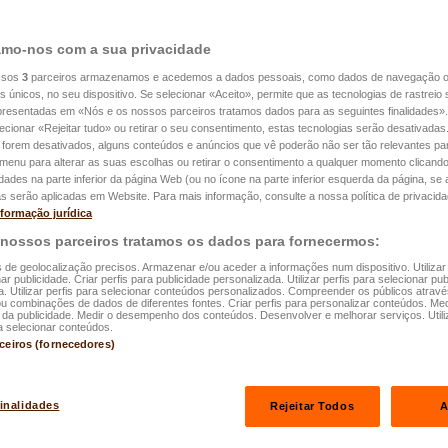
mo-nos com a sua privacidade
ssos
3
parceiros armazenamos e acedemos a dados pessoais, como dados de navegação 
es únicos, no seu dispositivo. Se selecionar «Aceito», permite que as tecnologias de rastrei
apresentadas em «Nós e os nossos parceiros tratamos dados para as seguintes finalidades».
Proteja os seus bens mai
lecionar «Rejeitar tudo» ou retirar o seu consentimento, estas tecnologias serão desativadas
 forem desativados, alguns conteúdos e anúncios que vê poderão não ser tão relevantes par
Pacote Objeto
e menu para alterar as suas escolhas ou retirar o consentimento a qualquer momento clicando
idades na parte inferior da página Web (ou no ícone na parte inferior esquerda da página, se a
s serão aplicadas em Website. Para mais informação, consulte a nossa política de privacida
nformação jurídica
 nossos parceiros tratamos os dados para fornecermos:
s de geolocalização precisos. Armazenar e/ou aceder a informações num dispositivo. Utilizar
ar publicidade. Criar perfis para publicidade personalizada. Utilizar perfis para selecionar pub
a. Utilizar perfis para selecionar conteúdos personalizados. Compreender os públicos atrav
ou combinações de dados de diferentes fontes. Criar perfis para personalizar conteúdos. Med
a publicidade. Medir o desempenho dos conteúdos. Desenvolver e melhorar serviços. Utili
a selecionar conteúdos.
rceiros (fornecedores)
finalidades
Rejeitar Todos
A
jetos de valor