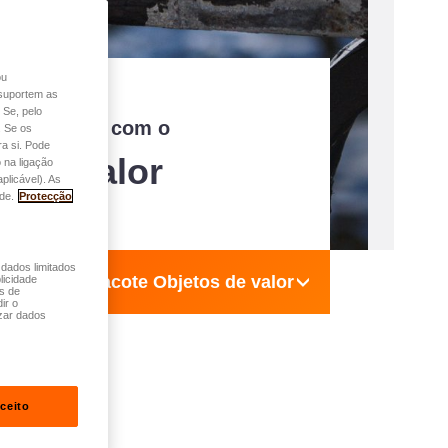
ou
o suportem as
 Se, pelo
s preciosos com o
. Se os
a si. Pode
s de valor
 na ligação
plicável). As
de.
Protecção
 dados limitados
Pacote Objetos de valor
licidade
és de
ir o
zar dados
ceito