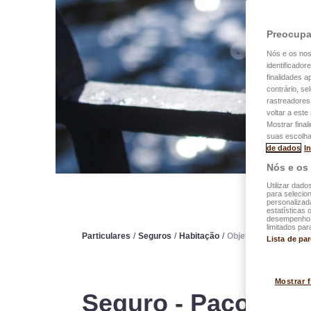
Preocupa
Nós e os no
identificador
finalidades 
contrário, se
rastreadores
voltar a est
Mostrar final
suas escolha
de dados
I
Nós e os
Utilizar dado
para selecion
personalizad
estatísticas 
desempenho d
limitados par
Particulares
/
Seguros
/
Habitação
/
Objetos de valor
Lista de pa
Mostrar 
Seguro - Pacote Ob