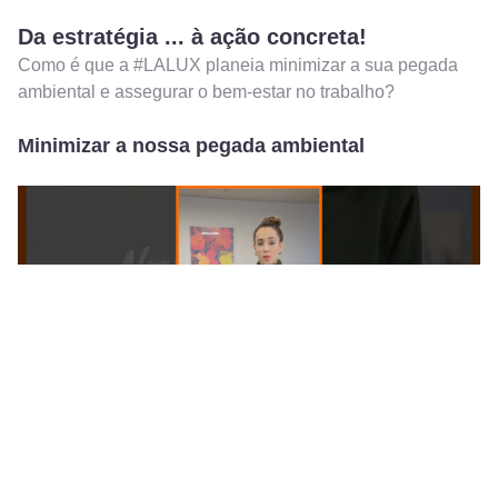
Da estratégia ... à ação concreta!
Como é que a #LALUX planeia minimizar a sua pegada
ambiental e assegurar o bem-estar no trabalho?
Minimizar a nossa pegada ambiental
Play
Play
Ente
A fim de contribuir para o
desenvolvimento sustentável e
fulls
a proteção ambiental
, a LALUX implementou medidas