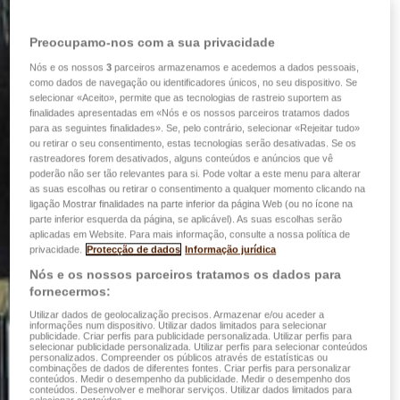
Preocupamo-nos com a sua privacidade
Nós e os nossos
3
parceiros armazenamos e acedemos a dados pessoais,
como dados de navegação ou identificadores únicos, no seu dispositivo. Se
selecionar «Aceito», permite que as tecnologias de rastreio suportem as
finalidades apresentadas em «Nós e os nossos parceiros tratamos dados
para as seguintes finalidades». Se, pelo contrário, selecionar «Rejeitar tudo»
ou retirar o seu consentimento, estas tecnologias serão desativadas. Se os
rastreadores forem desativados, alguns conteúdos e anúncios que vê
poderão não ser tão relevantes para si. Pode voltar a este menu para alterar
as suas escolhas ou retirar o consentimento a qualquer momento clicando na
ligação Mostrar finalidades na parte inferior da página Web (ou no ícone na
parte inferior esquerda da página, se aplicável). As suas escolhas serão
aplicadas em Website. Para mais informação, consulte a nossa política de
privacidade.
Protecção de dados
Informação jurídica
Nós e os nossos parceiros tratamos os dados para
fornecermos:
Utilizar dados de geolocalização precisos. Armazenar e/ou aceder a
informações num dispositivo. Utilizar dados limitados para selecionar
publicidade. Criar perfis para publicidade personalizada. Utilizar perfis para
selecionar publicidade personalizada. Utilizar perfis para selecionar conteúdos
personalizados. Compreender os públicos através de estatísticas ou
combinações de dados de diferentes fontes. Criar perfis para personalizar
conteúdos. Medir o desempenho da publicidade. Medir o desempenho dos
conteúdos. Desenvolver e melhorar serviços. Utilizar dados limitados para
selecionar conteúdos.