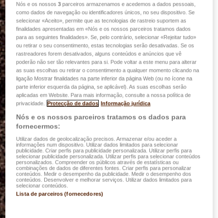
Nós e os nossos
3
parceiros armazenamos e acedemos a dados pessoais,
como dados de navegação ou identificadores únicos, no seu dispositivo. Se
selecionar «Aceito», permite que as tecnologias de rastreio suportem as
finalidades apresentadas em «Nós e os nossos parceiros tratamos dados
para as seguintes finalidades». Se, pelo contrário, selecionar «Rejeitar tudo»
ou retirar o seu consentimento, estas tecnologias serão desativadas. Se os
rastreadores forem desativados, alguns conteúdos e anúncios que vê
poderão não ser tão relevantes para si. Pode voltar a este menu para alterar
as suas escolhas ou retirar o consentimento a qualquer momento clicando na
ligação Mostrar finalidades na parte inferior da página Web (ou no ícone na
parte inferior esquerda da página, se aplicável). As suas escolhas serão
aplicadas em Website. Para mais informação, consulte a nossa política de
privacidade.
Protecção de dados
Informação jurídica
Nós e os nossos parceiros tratamos os dados para
fornecermos:
Utilizar dados de geolocalização precisos. Armazenar e/ou aceder a
informações num dispositivo. Utilizar dados limitados para selecionar
publicidade. Criar perfis para publicidade personalizada. Utilizar perfis para
selecionar publicidade personalizada. Utilizar perfis para selecionar conteúdos
personalizados. Compreender os públicos através de estatísticas ou
combinações de dados de diferentes fontes. Criar perfis para personalizar
conteúdos. Medir o desempenho da publicidade. Medir o desempenho dos
conteúdos. Desenvolver e melhorar serviços. Utilizar dados limitados para
selecionar conteúdos.
Lista de parceiros (fornecedores)