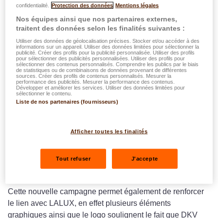
confidentialité.
Protection des données
Mentions légales
Avez-vous déjà
souscrit une assurance maladie
? Avec
Nos équipes ainsi que nos partenaires externes,
EASY HEALTH
,
prenez soin
de ceux que vous aimez et
traitent des données selon les finalités suivantes :
comptez sur DKV Luxembourg pour
protéger leur santé
.
Utiliser des données de géolocalisation précises. Stocker et/ou accéder à des
informations sur un appareil. Utiliser des données limitées pour sélectionner la
publicité. Créer des profils pour la publicité personnalisée. Utiliser des profils
Courant juin, la campagne EASY HEALTH a été diffusée
pour sélectionner des publicités personnalisées. Utiliser des profils pour
sélectionner des contenus personnalisés. Comprendre les publics par le biais
dans les médias les plus courants et performants, en
de statistiques ou de combinaisons de données provenant de différentes
sources. Créer des profils de contenus personnalisés. Mesurer la
publicité extérieure ainsi qu’en format digital.
performance des publicités. Mesurer la performance des contenus.
Développer et améliorer les services. Utiliser des données limitées pour
sélectionner le contenu.
À cette occasion,
DKV Luxembourg
a décidé de faire
Liste de nos partenaires (fournisseurs)
peau neuve pour sa nouvelle
campagne produit EASY
HEALTH
.
Afficher toutes les finalités
DKV Luxembourg a souhaité maintenir
sa position de
prestataire fiable et de haute qualité
dans le domaine
Tout refuser
J'accepte
des
assurances maladies privées au Luxembourg
.
Cette nouvelle campagne permet également de renforcer
le lien avec LALUX, en effet plusieurs éléments
graphiques ainsi que le logo soulignent le fait que DKV