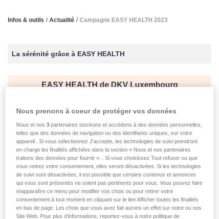
Infos & outils
/
Actualité
/
Campagne EASY HEALTH 2023
La sérénité grâce à EASY HEALTH
EASY HEALTH de DKV Luxembourg
Découvrez EASY HEALTH
Nous prenons à coeur de protéger vos données
Nous et nos
3
partenaires stockons et accédons à des données personnelles,
telles que des données de navigation ou des identifiants uniques, sur votre
publié le 05.06.2023
appareil . Si vous sélectionnez J'accepte, les technologies de suivi prendront
en charge les finalités affichées dans la section « Nous et nos partenaires
Campagne EASY HEALTH
traitons des données pour fournir ». . Si vous choisissez Tout refuser ou que
vous retirez votre consentement, elles seront désactivées. Si les technologies
2023
de suivi sont désactivées, il est possible que certains contenus et annonces
qui vous sont présentés ne soient pas pertinents pour vous. Vous pouvez faire
réapparaître ce menu pour modifier vos choix ou pour retirer votre
consentement à tout moment en cliquant sur le lien Afficher toutes les finalités
La sérénité grâce à EASY HEALTH
en bas de page. Les choix que vous avez fait aurons un effet sur notre ou nos
Site Web. Pour plus d’informations, reportez-vous à notre politique de