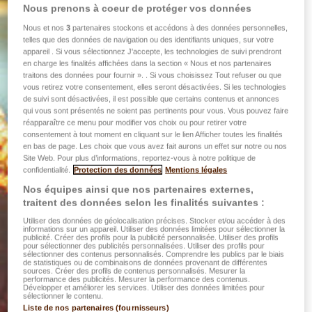
Nous prenons à coeur de protéger vos données
Nous et nos
3
partenaires stockons et accédons à des données personnelles,
telles que des données de navigation ou des identifiants uniques, sur votre
appareil . Si vous sélectionnez J'accepte, les technologies de suivi prendront
en charge les finalités affichées dans la section « Nous et nos partenaires
traitons des données pour fournir ». . Si vous choisissez Tout refuser ou que
vous retirez votre consentement, elles seront désactivées. Si les technologies
de suivi sont désactivées, il est possible que certains contenus et annonces
qui vous sont présentés ne soient pas pertinents pour vous. Vous pouvez faire
réapparaître ce menu pour modifier vos choix ou pour retirer votre
consentement à tout moment en cliquant sur le lien Afficher toutes les finalités
en bas de page. Les choix que vous avez fait aurons un effet sur notre ou nos
Site Web. Pour plus d’informations, reportez-vous à notre politique de
confidentialité.
Protection des données
Mentions légales
Nos équipes ainsi que nos partenaires externes,
traitent des données selon les finalités suivantes :
Utiliser des données de géolocalisation précises. Stocker et/ou accéder à des
informations sur un appareil. Utiliser des données limitées pour sélectionner la
publicité. Créer des profils pour la publicité personnalisée. Utiliser des profils
pour sélectionner des publicités personnalisées. Utiliser des profils pour
sélectionner des contenus personnalisés. Comprendre les publics par le biais
de statistiques ou de combinaisons de données provenant de différentes
sources. Créer des profils de contenus personnalisés. Mesurer la
performance des publicités. Mesurer la performance des contenus.
Développer et améliorer les services. Utiliser des données limitées pour
sélectionner le contenu.
Liste de nos partenaires (fournisseurs)