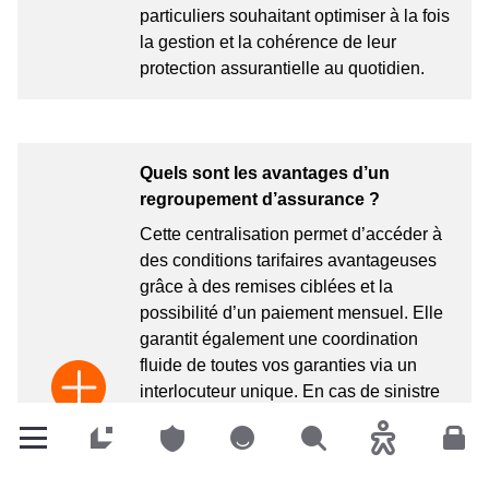
particuliers souhaitant optimiser à la fois
la gestion et la cohérence de leur
protection assurantielle au quotidien.
Quels sont les avantages d’un
regroupement d’assurance ?
Cette centralisation permet d’accéder à
des conditions tarifaires avantageuses
grâce à des remises ciblées et la
possibilité d’un paiement mensuel. Elle
garantit également une coordination
fluide de toutes vos garanties via un
interlocuteur unique. En cas de sinistre
impliquant plusieurs assurances,
LALUX assure une gestion centralisée,
Particuliers
Particuliers
Particuliers
Rechercher
Accessibilité
Espa
évitant les doublons ou les lacunes de