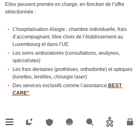
Elles peuvent prendre en charge, en fonction de l’offre
sélectionnée :
L’hospitalisation élargie : chambre individuelle, frais
d’accompagnant, libre choix de l’établissement au
Luxembourg et dans l’UE
Les soins ambulatoires (consultations, analyses,
spécialistes)
Les frais dentaires (prothèses, orthodontie) et optiques
(lunettes, lentilles, chirurgie laser)
Des services exclusifs comme l’assistance
BEST
CARE⁺
Présente au Grand-Duché depuis 1981,
DKV
Particuliers
Particuliers
Particuliers
Rechercher
Accessibilité
Espa
Luxembourg
est aujourd’hui leader du marché de
l’assurance maladie privée. L'acquisition de la marque par