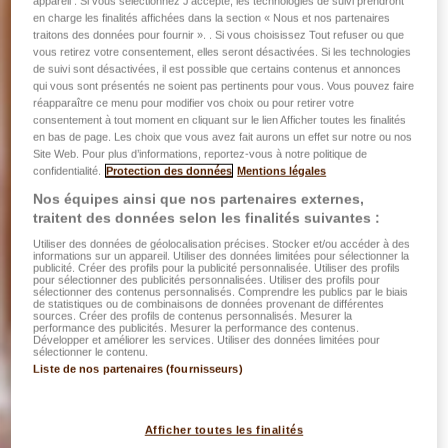
appareil . Si vous sélectionnez J'accepte, les technologies de suivi prendront
en charge les finalités affichées dans la section « Nous et nos partenaires
traitons des données pour fournir ». . Si vous choisissez Tout refuser ou que
vous retirez votre consentement, elles seront désactivées. Si les technologies
de suivi sont désactivées, il est possible que certains contenus et annonces
qui vous sont présentés ne soient pas pertinents pour vous. Vous pouvez faire
réapparaître ce menu pour modifier vos choix ou pour retirer votre
consentement à tout moment en cliquant sur le lien Afficher toutes les finalités
en bas de page. Les choix que vous avez fait aurons un effet sur notre ou nos
Site Web. Pour plus d’informations, reportez-vous à notre politique de
confidentialité.
Protection des données
Mentions légales
Nos équipes ainsi que nos partenaires externes,
traitent des données selon les finalités suivantes :
Utiliser des données de géolocalisation précises. Stocker et/ou accéder à des
informations sur un appareil. Utiliser des données limitées pour sélectionner la
publicité. Créer des profils pour la publicité personnalisée. Utiliser des profils
pour sélectionner des publicités personnalisées. Utiliser des profils pour
sélectionner des contenus personnalisés. Comprendre les publics par le biais
de statistiques ou de combinaisons de données provenant de différentes
sources. Créer des profils de contenus personnalisés. Mesurer la
performance des publicités. Mesurer la performance des contenus.
Développer et améliorer les services. Utiliser des données limitées pour
sélectionner le contenu.
Liste de nos partenaires (fournisseurs)
Afficher toutes les finalités