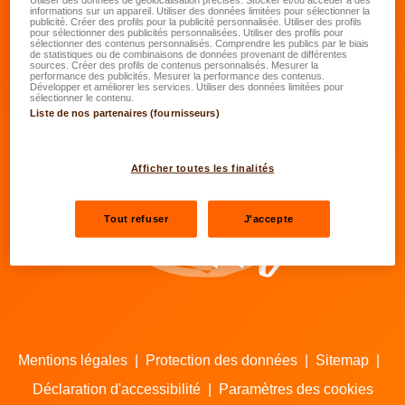
informations sur un appareil. Utiliser des données limitées pour sélectionner la
publicité. Créer des profils pour la publicité personnalisée. Utiliser des profils
pour sélectionner des publicités personnalisées. Utiliser des profils pour
sélectionner des contenus personnalisés. Comprendre les publics par le biais
Se rendre sur le facebook de LALUX
Se rendre sur le Linkedin de LALU
Se rendre sur le youtube d
Se rendre sur l'inst
de statistiques ou de combinaisons de données provenant de différentes
sources. Créer des profils de contenus personnalisés. Mesurer la
performance des publicités. Mesurer la performance des contenus.
Développer et améliorer les services. Utiliser des données limitées pour
sélectionner le contenu.
Nos agents
Liste de nos partenaires (fournisseurs)
Contacts
Afficher toutes les finalités
Tout refuser
J'accepte
Mentions légales
|
Protection des données
|
Sitemap
|
Déclaration d'accessibilité
|
Paramètres des cookies