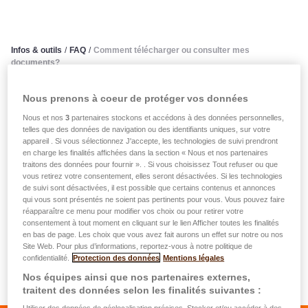
Infos & outils
/
FAQ
/
Comment télécharger ou consulter mes
documents?
Nous prenons à coeur de protéger vos données
Comment télécharger ou
Nous et nos
3
partenaires stockons et accédons à des données personnelles,
consulter mes documents?
telles que des données de navigation ou des identifiants uniques, sur votre
appareil . Si vous sélectionnez J'accepte, les technologies de suivi prendront
en charge les finalités affichées dans la section « Nous et nos partenaires
Vous trouvez vos conditions générales et spécifiques
traitons des données pour fournir ». . Si vous choisissez Tout refuser ou que
vous retirez votre consentement, elles seront désactivées. Si les technologies
d'assurance dans l'écran "Détails" d'un contrat. Dans
de suivi sont désactivées, il est possible que certains contenus et annonces
certains cas, il peut s'avérer nécessaire de télécharger un
qui vous sont présentés ne soient pas pertinents pour vous. Vous pouvez faire
réapparaître ce menu pour modifier vos choix ou pour retirer votre
programme de lecture PDF comme par exemple Adobe
consentement à tout moment en cliquant sur le lien Afficher toutes les finalités
Acrobat Reader (disponible ici).
en bas de page. Les choix que vous avez fait aurons un effet sur notre ou nos
Vous trouvez vos certificats d'impôts, attestations
Site Web. Pour plus d’informations, reportez-vous à notre politique de
confidentialité.
Protection des données
Mentions légales
d'assurance et autres documents importants dans la
Nos équipes ainsi que nos partenaires externes,
section "Mes assurances" sous l'onglet "Documents".
traitent des données selon les finalités suivantes :
Utiliser des données de géolocalisation précises. Stocker et/ou accéder à des