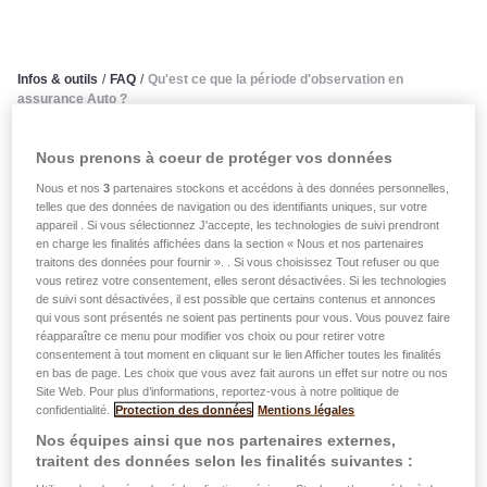
Infos & outils
/
FAQ
/
Qu'est ce que la période d'observation en
assurance Auto ?
Qu'est ce que la période
Nous prenons à coeur de protéger vos données
Nous et nos
3
partenaires stockons et accédons à des données personnelles,
d'observation en assurance
telles que des données de navigation ou des identifiants uniques, sur votre
appareil . Si vous sélectionnez J'accepte, les technologies de suivi prendront
Auto ?
en charge les finalités affichées dans la section « Nous et nos partenaires
traitons des données pour fournir ». . Si vous choisissez Tout refuser ou que
vous retirez votre consentement, elles seront désactivées. Si les technologies
de suivi sont désactivées, il est possible que certains contenus et annonces
La période d’observation en assurance Auto, est
qui vous sont présentés ne soient pas pertinents pour vous. Vous pouvez faire
constituée par les 12 mois précédant de 1 mois le 1er
réapparaître ce menu pour modifier vos choix ou pour retirer votre
jour du mois de l’échéance anniversaire.
consentement à tout moment en cliquant sur le lien Afficher toutes les finalités
en bas de page. Les choix que vous avez fait aurons un effet sur notre ou nos
Site Web. Pour plus d’informations, reportez-vous à notre politique de
L’absence de sinistre pendant cette période n’entraîne pas
confidentialité.
Protection des données
Mentions légales
la descente d’un degré, si au cours de cette période
Nos équipes ainsi que nos partenaires externes,
l’assurance n’était pas en vigueur pendant 10 mois.
traitent des données selon les finalités suivantes :