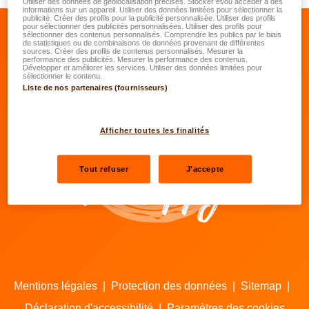
Utiliser des données de géolocalisation précises. Stocker et/ou accéder à des
informations sur un appareil. Utiliser des données limitées pour sélectionner la
publicité. Créer des profils pour la publicité personnalisée. Utiliser des profils
pour sélectionner des publicités personnalisées. Utiliser des profils pour
sélectionner des contenus personnalisés. Comprendre les publics par le biais
de statistiques ou de combinaisons de données provenant de différentes
Se rendre sur le facebook de LALUX
Se rendre sur le Linkedin de LALU
Se rendre sur le youtube d
Se rendre sur l'inst
sources. Créer des profils de contenus personnalisés. Mesurer la
performance des publicités. Mesurer la performance des contenus.
Développer et améliorer les services. Utiliser des données limitées pour
sélectionner le contenu.
Nos agents
Liste de nos partenaires (fournisseurs)
Contacts
Afficher toutes les finalités
Tout refuser
J'accepte
Mentions légales
|
Protection des données
|
Sitemap
|
Déclaration d'accessibilité
|
Paramètres des cookies