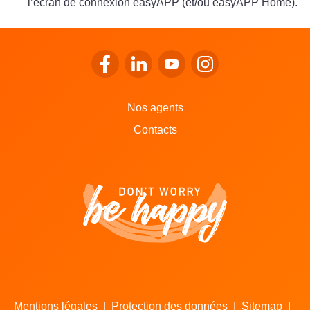
l’écran de connexion easyAPP (et/ou easyAPP Home).
Se rendre sur le facebook de LALUX
Se rendre sur le Linkedin de LALU
Se rendre sur le youtube d
Se rendre sur l'inst
Nos agents
Contacts
Mentions légales
|
Protection des données
|
Sitemap
|