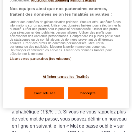
confidentialité.
Protection des données
Mentions légales
contiennent une lettre, un espace et des caractères de
Nos équipes ainsi que nos partenaires externes,
ponctuation, mais
l’encodage dans easyAPP se fait
traitent des données selon les finalités suivantes :
SANS la lettre, sans espaces et sans caractères de
Utiliser des données de géolocalisation précises. Stocker et/ou accéder à des
ponctuation.
informations sur un appareil. Utiliser des données limitées pour sélectionner la
publicité. Créer des profils pour la publicité personnalisée. Utiliser des profils
pour sélectionner des publicités personnalisées. Utiliser des profils pour
sélectionner des contenus personnalisés. Comprendre les publics par le biais
Votre numéro d’assurance ou de police
: les clients
de statistiques ou de combinaisons de données provenant de différentes
sources. Créer des profils de contenus personnalisés. Mesurer la
DKV Luxembourg peuvent alternativement au numéro
performance des publicités. Mesurer la performance des contenus.
Développer et améliorer les services. Utiliser des données limitées pour
client utiliser leur numéro d’assurance ou de police
sélectionner le contenu.
Liste de nos partenaires (fournisseurs)
pour s’inscrire dans easyAPP (et/ou easyAPP Home).
Votre mot de passe
: vous pouvez fixer vous-même
votre mot de passe que vous devez saisir lors de
Afficher toutes les finalités
chaque connexion. Votre mot de passe doit contenir au
minimum 8 caractères, dont au moins un caractère de
Tout refuser
J'accepte
trois des quatre catégories suivantes: un chiffre, une
lettre minuscule, une lettre majuscule, un caractère non
alphabétique ( !,$,%,…). Si vous ne vous rappelez plus
de votre mot de passe, vous pouvez définir un nouveau
en ligne en suivant le lien « Mot de passe oublié » sur