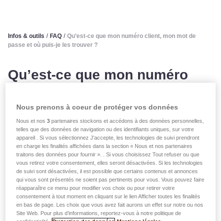
Infos & outils
/
FAQ
/
Qu’est-ce que mon numéro client, mon mot de
passe et où puis-je les trouver ?
Qu’est-ce que mon numéro
client, mon mot de passe et où
Nous prenons à coeur de protéger vos données
puis-je les trouver ?
Nous et nos
3
partenaires stockons et accédons à des données personnelles,
telles que des données de navigation ou des identifiants uniques, sur votre
appareil . Si vous sélectionnez J'accepte, les technologies de suivi prendront
Votre numéro client
: vous trouverez votre numéro
en charge les finalités affichées dans la section « Nous et nos partenaires
traitons des données pour fournir ». . Si vous choisissez Tout refuser ou que
client sur votre contrat d’assurance sous la rubrique
vous retirez votre consentement, elles seront désactivées. Si les technologies
« Preneur(s) d’assurance ». Il s’agit d’un numéro
de suivi sont désactivées, il est possible que certains contenus et annonces
qui vous sont présentés ne soient pas pertinents pour vous. Vous pouvez faire
composé de 9 chiffres. Attention à ne pas le confondre
réapparaître ce menu pour modifier vos choix ou pour retirer votre
avec votre numéro contrat.
consentement à tout moment en cliquant sur le lien Afficher toutes les finalités
en bas de page. Les choix que vous avez fait aurons un effet sur notre ou nos
N.B.: certains numéros client des assurances vie
Site Web. Pour plus d’informations, reportez-vous à notre politique de