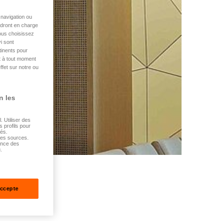
navigation ou
endront en charge
vous choisissez
i sont
tinents pour
t à tout moment
ffet sur notre ou
n les
 Utiliser des
s profils pour
sés.
tes sources.
ance des
.
accepte