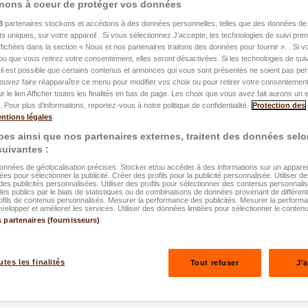
nons à coeur de protéger vos données
3
partenaires stockons et accédons à des données personnelles, telles que des données de 
nts uniques, sur votre appareil . Si vous sélectionnez J'accepte, les technologies de suivi pr
 affichées dans la section « Nous et nos partenaires traitons des données pour fournir ». . Si 
ou que vous retirez votre consentement, elles seront désactivées. Si les technologies de suiv
il est possible que certains contenus et annonces qui vous sont présentés ne soient pas per
ouvez faire réapparaître ce menu pour modifier vos choix ou pour retirer votre consentemen
 contrats
ur le lien Afficher toutes les finalités en bas de page. Les choix que vous avez fait aurons un e
 Pour plus d’informations, reportez-vous à notre politique de confidentialité.
Protection des
ntions légales
e société DKV
es ainsi que nos partenaires externes, traitent des données selo
 suivantes :
données de géolocalisation précises. Stocker et/ou accéder à des informations sur un appareil.
ées pour sélectionner la publicité. Créer des profils pour la publicité personnalisée. Utiliser de
des publicités personnalisées. Utiliser des profils pour sélectionner des contenus personnali
es publics par le biais de statistiques ou de combinaisons de données provenant de différen
ofils de contenus personnalisés. Mesurer la performance des publicités. Mesurer la perform
elopper et améliorer les services. Utiliser des données limitées pour sélectionner le contenu
s partenaires (fournisseurs)
Postuler
utes les finalités
Tout refuser
J'