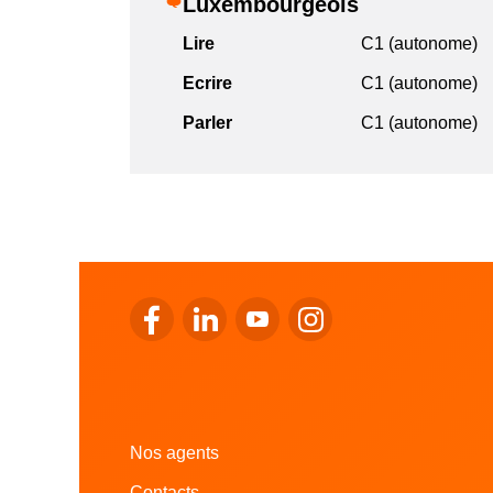
Luxembourgeois
Lire
C1 (autonome)
Ecrire
C1 (autonome)
Parler
C1 (autonome)
Se rendre sur le facebook de LALUX
Se rendre sur le Linkedin de LALUX
Se rendre sur le youtube de 
Se rendre sur l'instag
Nos agents
Contacts