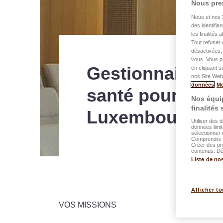
Nous pre
Nous et nos
des identifia
les finalités
Tout refuser 
désactivées, 
vous. Vous p
Gestionnaire de
en cliquant s
nos Site Web.
données
Me
santé pour notr
Nos équip
finalités
Luxembourg
Utiliser des 
données limit
sélectionner 
Comprendre l
Créer des pr
contenus. Dév
Liste de no
Afficher to
VOS MISSIONS