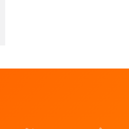
LALUX
ram de LALUX