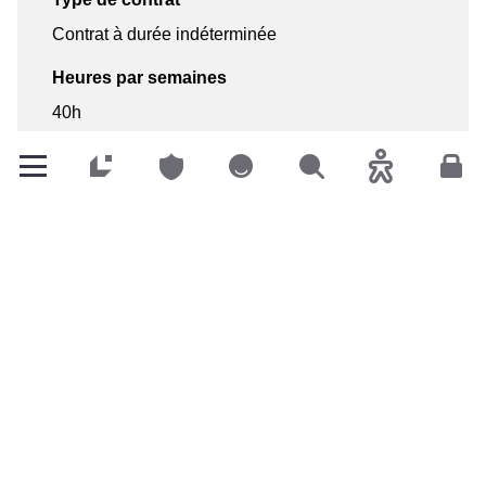
Contrat à durée indéterminée
Heures par semaines
40h
Particuliers
Particuliers
Particuliers
Rechercher
Accessibilité
Espa
Pays
Luxembourg
Ville
Leudelange