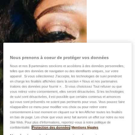
Nous prenons à coeur de protéger vos données
Nous et nos
3
partenaires stockons et accédons à des données personnelles,
telles que des données de navigation ou des identifiants uniques, sur votre
appareil . Si vous sélectionnez J'accepte, les technologies de suivi prendront
en charge les finalités affichées dans la section « Nous et nos partenaires
traitons des données pour fournir ». . Si vous choisissez Tout refuser ou que
vous retirez votre consentement, elles seront désactivées. Si les technologies
de suivi sont désactivées, il est possible que certains contenus et annonces
qui vous sont présentés ne soient pas pertinents pour vous. Vous pouvez faire
réapparaître ce menu pour modifier vos choix ou pour retirer votre
consentement à tout moment en cliquant sur le lien Afficher toutes les finalités
en bas de page. Les choix que vous avez fait aurons un effet sur notre ou nos
Site Web. Pour plus d’informations, reportez-vous à notre politique de
confidentialité.
Protection des données
Mentions légales