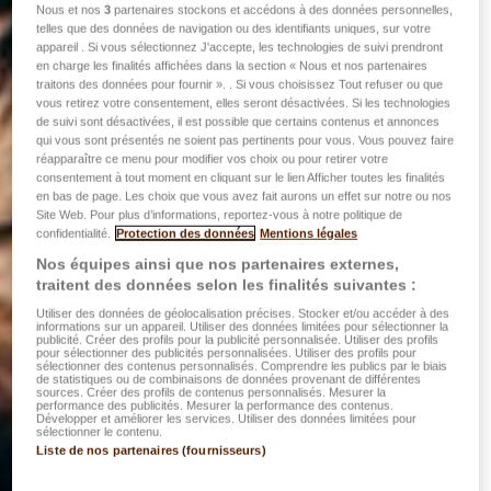
Nous et nos
3
partenaires stockons et accédons à des données personnelles,
telles que des données de navigation ou des identifiants uniques, sur votre
appareil . Si vous sélectionnez J'accepte, les technologies de suivi prendront
en charge les finalités affichées dans la section « Nous et nos partenaires
traitons des données pour fournir ». . Si vous choisissez Tout refuser ou que
vous retirez votre consentement, elles seront désactivées. Si les technologies
de suivi sont désactivées, il est possible que certains contenus et annonces
qui vous sont présentés ne soient pas pertinents pour vous. Vous pouvez faire
réapparaître ce menu pour modifier vos choix ou pour retirer votre
consentement à tout moment en cliquant sur le lien Afficher toutes les finalités
en bas de page. Les choix que vous avez fait aurons un effet sur notre ou nos
Site Web. Pour plus d’informations, reportez-vous à notre politique de
confidentialité.
Protection des données
Mentions légales
Nos équipes ainsi que nos partenaires externes,
traitent des données selon les finalités suivantes :
Utiliser des données de géolocalisation précises. Stocker et/ou accéder à des
informations sur un appareil. Utiliser des données limitées pour sélectionner la
publicité. Créer des profils pour la publicité personnalisée. Utiliser des profils
pour sélectionner des publicités personnalisées. Utiliser des profils pour
sélectionner des contenus personnalisés. Comprendre les publics par le biais
de statistiques ou de combinaisons de données provenant de différentes
sources. Créer des profils de contenus personnalisés. Mesurer la
performance des publicités. Mesurer la performance des contenus.
Développer et améliorer les services. Utiliser des données limitées pour
sélectionner le contenu.
Liste de nos partenaires (fournisseurs)