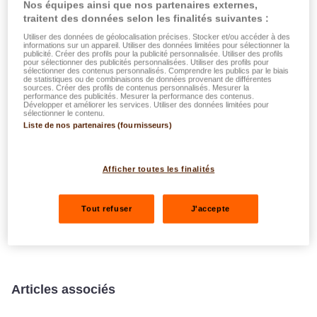
Nos équipes ainsi que nos partenaires externes,
traitent des données selon les finalités suivantes :
Play
Ente
Utiliser des données de géolocalisation précises. Stocker et/ou accéder à des
informations sur un appareil. Utiliser des données limitées pour sélectionner la
publicité. Créer des profils pour la publicité personnalisée. Utiliser des profils
fulls
pour sélectionner des publicités personnalisées. Utiliser des profils pour
sélectionner des contenus personnalisés. Comprendre les publics par le biais
de statistiques ou de combinaisons de données provenant de différentes
sources. Créer des profils de contenus personnalisés. Mesurer la
Rapport Annuel Groupe LALUX 2021
performance des publicités. Mesurer la performance des contenus.
Développer et améliorer les services. Utiliser des données limitées pour
sélectionner le contenu.
Télécharger
Liste de nos partenaires (fournisseurs)
Afficher toutes les finalités
Tout refuser
J'accepte
Articles associés