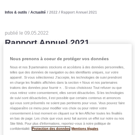
Infos & outils
/
Actualité
/
2022
/
Rapport Annuel 2021
publié le 09.05.2022
Rapport Annuel 2021
Nous prenons à coeur de protéger vos données
Le Rapport Annuel du Groupe LALUX 2021 est disponible
Nous et nos
3
partenaires stockons et accédons à des données personnelles,
en version PDF et en vidéo !
telles que des données de navigation ou des identifiants uniques, sur votre
appareil . Si vous sélectionnez J'accepte, les technologies de suivi prendront
en charge les finalités affichées dans la section « Nous et nos partenaires
traitons des données pour fournir ». . Si vous choisissez Tout refuser ou que
vous retirez votre consentement, elles seront désactivées. Si les technologies
de suivi sont désactivées, il est possible que certains contenus et annonces
qui vous sont présentés ne soient pas pertinents pour vous. Vous pouvez faire
réapparaître ce menu pour modifier vos choix ou pour retirer votre
consentement à tout moment en cliquant sur le lien Afficher toutes les finalités
en bas de page. Les choix que vous avez fait aurons un effet sur notre ou nos
Play
Site Web. Pour plus d’informations, reportez-vous à notre politique de
confidentialité.
Protection des données
Mentions légales