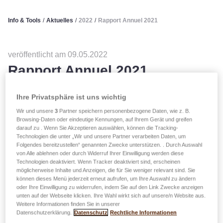
Info & Tools
/
Aktuelles
/
2022
/
Rapport Annuel 2021
veröffentlicht am 09.05.2022
Rapport Annuel 2021
Ihre Privatsphäre ist uns wichtig
Le Rapport Annuel du Groupe LALUX 2021 est disponible
Wir und unsere
3
Partner speichern personenbezogene Daten, wie z. B.
en version PDF et en vidéo !
Browsing-Daten oder eindeutige Kennungen, auf Ihrem Gerät und greifen
darauf zu . Wenn Sie Akzeptieren auswählen, können die Tracking-
Technologien die unter „Wir und unsere Partner verarbeiten Daten, um
Folgendes bereitzustellen“ genannten Zwecke unterstützen. . Durch Auswahl
von Alle ablehnen oder durch Widerruf Ihrer Einwilligung werden diese
Technologien deaktiviert. Wenn Tracker deaktiviert sind, erscheinen
möglicherweise Inhalte und Anzeigen, die für Sie weniger relevant sind. Sie
können dieses Menü jederzeit erneut aufrufen, um Ihre Auswahl zu ändern
oder Ihre Einwilligung zu widerrufen, indem Sie auf den Link Zwecke anzeigen
unten auf der Webseite klicken. Ihre Wahl wirkt sich auf unsere/n Website aus.
Play
Weitere Informationen finden Sie in unserer
Datenschutzerklärung.
Datenschutz
Rechtliche Informationen