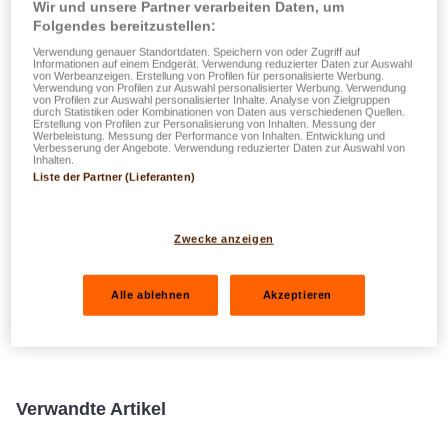
Wir und unsere Partner verarbeiten Daten, um
Folgendes bereitzustellen:
Play
Ente
Verwendung genauer Standortdaten. Speichern von oder Zugriff auf
Informationen auf einem Endgerät. Verwendung reduzierter Daten zur Auswahl
von Werbeanzeigen. Erstellung von Profilen für personalisierte Werbung.
fulls
Verwendung von Profilen zur Auswahl personalisierter Werbung. Verwendung
von Profilen zur Auswahl personalisierter Inhalte. Analyse von Zielgruppen
durch Statistiken oder Kombinationen von Daten aus verschiedenen Quellen.
Erstellung von Profilen zur Personalisierung von Inhalten. Messung der
Rapport Annuel Groupe LALUX 2021
Werbeleistung. Messung der Performance von Inhalten. Entwicklung und
Verbesserung der Angebote. Verwendung reduzierter Daten zur Auswahl von
Inhalten.
Herunterladen
Liste der Partner (Lieferanten)
Zwecke anzeigen
Alle ablehnen
Akzeptieren
Verwandte Artikel