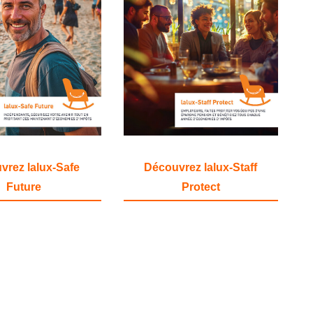
vrez lalux-Safe
Découvrez lalux-Staff
Future
Protect