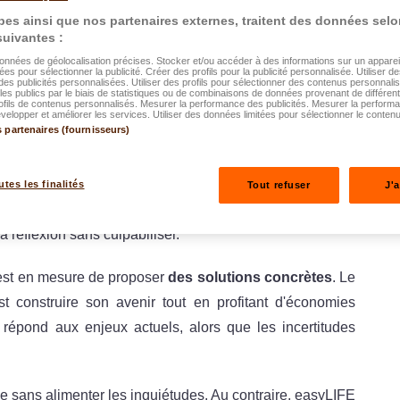
es ainsi que nos partenaires externes, traitent des données selo
nsion, lalux-Safe Future, et lalux-Staff Protect.
 suivantes :
données de géolocalisation précises. Stocker et/ou accéder à des informations sur un appareil.
ors que le système luxembourgeois fait face à des défis
ées pour sélectionner la publicité. Créer des profils pour la publicité personnalisée. Utiliser de
des publicités personnalisées. Utiliser des profils pour sélectionner des contenus personnali
rves dans les décennies à venir rend la question de la
es publics par le biais de statistiques ou de combinaisons de données provenant de différen
ofils de contenus personnalisés. Mesurer la performance des publicités. Mesurer la perform
elopper et améliorer les services. Utiliser des données limitées pour sélectionner le contenu
s.
s partenaires (fournisseurs)
ts complémentaires
, chacun répondant aux besoins
 particuliers,
Marc
aux indépendants, tandis que le
utes les finalités
Tout refuser
J'
cieux du futur de leurs équipes
. L'accroche « Et vous
a réflexion sans culpabiliser.
st en mesure de proposer
des solutions concrètes
. Le
est construire son avenir tout en profitant d'économies
répond aux enjeux actuels, alors que les incertitudes
e sans alimenter les inquiétudes. Au contraire, easyLIFE