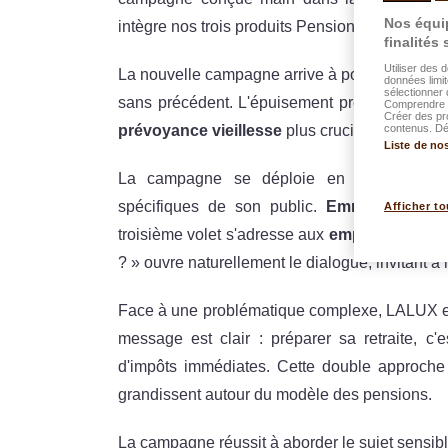
Nos équip
intègre nos trois produits Pension :
easyLIFE Pe
finalités
Utiliser des 
La nouvelle campagne arrive à point nommé, al
données limit
sélectionner 
sans précédent. L'épuisement prévu des rése
Comprendre l
Créer des pr
contenus. Dév
prévoyance vieillesse
plus cruciale que jamai
Liste de no
La campagne se déploie en
trois vole
spécifiques de son public.
Emma
parle aux
Afficher to
troisième volet s'adresse aux
employeurs sou
? » ouvre naturellement le dialogue, invitant à l
Face à une problématique complexe, LALUX e
message est clair : préparer sa retraite, c'
d'impôts immédiates. Cette double approche 
grandissent autour du modèle des pensions.
La campagne réussit à aborder le sujet sensibl