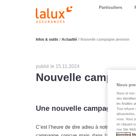
LALUX Assurances
Particuliers
Infos & outils
/
Actualité
/
Nouvelle campagne pension
publié le 15.11.2024
Nouvelle campagn
Nous pre
Nous et nos
des identifia
les finalités
Une nouvelle campagne visue
Tout refuser 
désactivées, 
vous. Vous p
en cliquant s
C’est l’heure de dire adieu à notre Mamie e
nos Site Web.
données
Me
campagne conçue main dans la main ave