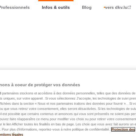
Professionnels
Infos & outils
Blog
vers dkv.lu
e pension
nons à coeur de protéger vos données
3
partenaires stockons et accédons à des données personnelles, telles que des données de 
nts uniques, sur votre appareil . Si vous sélectionnez J'accepte, les technologies de suivi pr
 affichées dans la section « Nous et nos partenaires traitons des données pour fournir ». . Si 
lle pour les produits pension
ou que vous retirez votre consentement, elles seront désactivées. Si les technologies de suiv
il est possible que certains contenus et annonces qui vous sont présentés ne soient pas per
ouvez faire réapparaître ce menu pour modifier vos choix ou pour retirer votre consentemen
ur le lien Afficher toutes les finalités en bas de page. Les choix que vous avez fait aurons un e
mblématique des dernières années. Place à une nouvelle
 Pour plus d’informations, reportez-vous à notre politique de confidentialité.
Protection des
ntions légales
c
l’agence VANKSEN
, qui répond aux défis actuels et