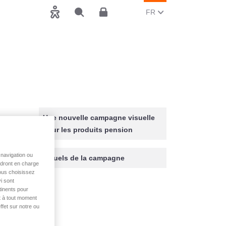
CHANGER LA LANGUE, 
(FRANCAIS)
FR
Accessibilité
Rechercher
Espace client
Une nouvelle campagne visuelle
pour les produits pension
navigation ou
Visuels de la campagne
endront en charge
vous choisissez
i sont
tinents pour
t à tout moment
ffet sur notre ou