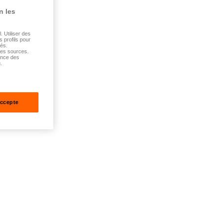
n les
 Utiliser des
s profils pour
sés.
tes sources.
ance des
.
accepte