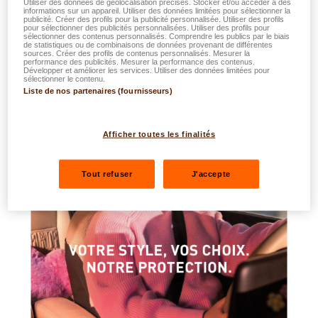
Utiliser des données de géolocalisation précises. Stocker et/ou accéder à des
Visuels de la campagne
informations sur un appareil. Utiliser des données limitées pour sélectionner la
publicité. Créer des profils pour la publicité personnalisée. Utiliser des profils
pour sélectionner des publicités personnalisées. Utiliser des profils pour
sélectionner des contenus personnalisés. Comprendre les publics par le biais
de statistiques ou de combinaisons de données provenant de différentes
sources. Créer des profils de contenus personnalisés. Mesurer la
performance des publicités. Mesurer la performance des contenus.
Développer et améliorer les services. Utiliser des données limitées pour
sélectionner le contenu.
Liste de nos partenaires (fournisseurs)
Afficher toutes les finalités
Tout refuser
J'accepte