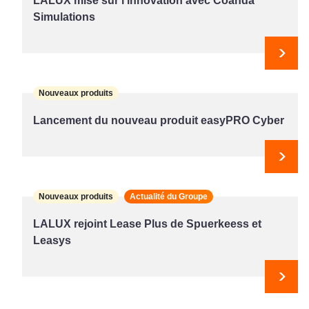
LALUX mise sur l’innovation avec Coanda
Simulations
Suiv
Nouveaux produits
Lancement du nouveau produit easyPRO Cyber
Suiv
Nouveaux produits
Actualité du Groupe
LALUX rejoint Lease Plus de Spuerkeess et
Leasys
Suiv