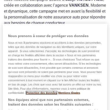
créée en collaboration avec l’agence
VANKSEN
. Moderne
et dynamique, cette campagne met en avant la flexibilité et
la personnalisation de notre assurance auto pour répondre
aux besoins de chaque conducteur.
Que vous soyez un jeune actif, une famille en mouvement
Nous prenons à coeur de protéger vos données
ou un passionné d’automobile,
easyPROTECT Auto
Nous et nos
3
partenaires stockons et accédons à des données personnelles,
s’adapte à votre mode de vie
. Avec cette campagne,
telles que des données de navigation ou des identifiants uniques, sur votre
nous réaffirmons notre engagement à proposer des
appareil . Si vous sélectionnez J'accepte, les technologies de suivi prendront
en charge les finalités affichées dans la section « Nous et nos partenaires
solutions sur-mesure, accessibles à tous.
traitons des données pour fournir ». . Si vous choisissez Tout refuser ou que
vous retirez votre consentement, elles seront désactivées. Si les technologies
Les visuels de la campagne illustrent
une diversité de
de suivi sont désactivées, il est possible que certains contenus et annonces
qui vous sont présentés ne soient pas pertinents pour vous. Vous pouvez faire
profils et de styles de conduite
, mettant en avant notre
réapparaître ce menu pour modifier vos choix ou pour retirer votre
capacité à offrir une protection adaptée à chaque
consentement à tout moment en cliquant sur le lien Afficher toutes les finalités
en bas de page. Les choix que vous avez fait aurons un effet sur notre ou nos
conducteur. Le slogan
"Votre style, vos choix. Notre
Site Web. Pour plus d’informations, reportez-vous à notre politique de
protection."
incarne cette approche individualisée.
confidentialité.
Protection des données
Mentions légales
Nos équipes ainsi que nos partenaires externes,
traitent des données selon les finalités suivantes :