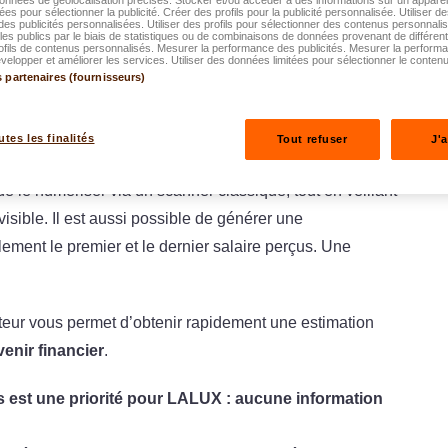
ées pour sélectionner la publicité. Créer des profils pour la publicité personnalisée. Utiliser de
un simulateur simple, rapide et sécurisé pour obtenir
des publicités personnalisées. Utiliser des profils pour sélectionner des contenus personnali
es publics par le biais de statistiques ou de combinaisons de données provenant de différen
ofils de contenus personnalisés. Mesurer la performance des publicités. Mesurer la perform
ion.
elopper et améliorer les services. Utiliser des données limitées pour sélectionner le contenu
s partenaires (fournisseurs)
ance textuelle automatique
, il suffit de télécharger
ues clics – sans saisie complexe ni démarches
utes les finalités
Tout refuser
J'
onnement, il est recommandé de scanner votre
extrait de
e le numériser via un scanner classique, tout en veillant
visible. Il est aussi possible de générer une
ment le premier et le dernier salaire perçus. Une
lateur vous permet d’obtenir rapidement une estimation
venir financier
.
est une priorité pour LALUX : aucune information