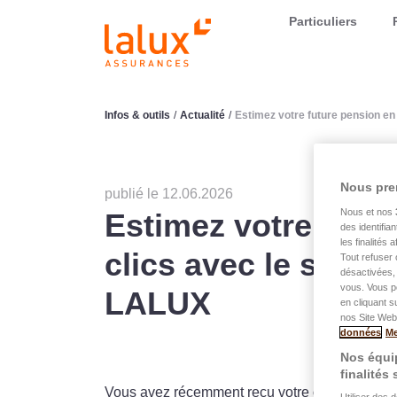
LALUX Assurances
Particuliers
Infos & outils
/
Actualité
/
Estimez votre future pension en
Nous pre
publié le 12.06.2026
Nous et nos
Estimez votre futu
des identifia
les finalités
clics avec le simul
Tout refuser 
désactivées, 
vous. Vous p
LALUX
en cliquant s
nos Site Web.
données
Me
Nos équip
finalités
Vous avez récemment reçu votre
extrait de c
Utiliser des 