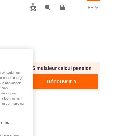
CHANGER LA LANGUE, 
(FRANCAIS)
FR
Accessibilité
Rechercher
Espace client
Simulateur calcul pension
navigation ou
endront en charge
Découvrir
vous choisissez
i sont
tinents pour
t à tout moment
ffet sur notre ou
n les
 Utiliser des