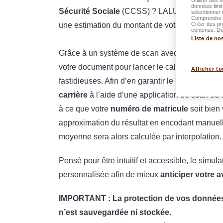
données limit
Sécurité Sociale
(CCSS) ? LALUX a développé 
sélectionner 
Comprendre l
Créer des pr
une estimation du montant de votre future pens
contenus. Dév
Liste de no
Grâce à un système de scan avec
reconnaiss
votre document pour lancer le calcul en quelq
Afficher to
fastidieuses. Afin d’en garantir le bon foncti
carrière
à l’aide d’une application de scan ou d
à ce que votre
numéro de matricule
soit bien 
approximation du résultat en encodant manuelle
moyenne sera alors calculée par interpolation.
Pensé pour être intuitif et accessible, le simu
personnalisée afin de mieux
anticiper votre a
IMPORTANT : La protection de vos données 
n’est sauvegardée ni stockée.