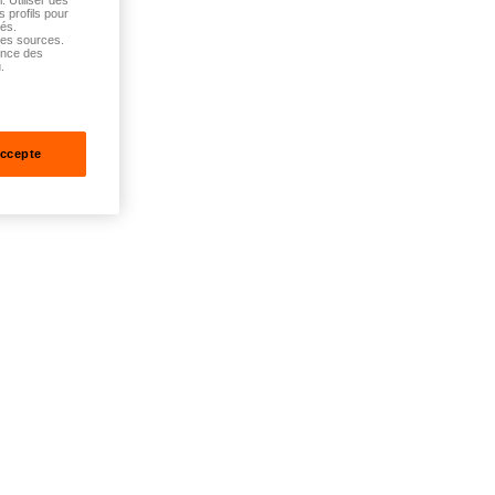
s profils pour
sés.
tes sources.
ance des
.
accepte