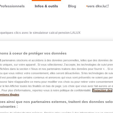
Professionnels
Infos & outils
Blog
vers dkv.lu
 quelques clics avec le simulateur calcul pension LALUX
nons à coeur de protéger vos données
3
partenaires stockons et accédons à des données personnelles, telles que des données de 
re pension en quelques
nts uniques, sur votre appareil . Si vous sélectionnez J'accepte, les technologies de suivi pr
 affichées dans la section « Nous et nos partenaires traitons des données pour fournir ». . Si 
ateur calcul pension
ou que vous retirez votre consentement, elles seront désactivées. Si les technologies de suiv
il est possible que certains contenus et annonces qui vous sont présentés ne soient pas per
ouvez faire réapparaître ce menu pour modifier vos choix ou pour retirer votre consentemen
ur le lien Afficher toutes les finalités en bas de page. Les choix que vous avez fait aurons un e
 Pour plus d’informations, reportez-vous à notre politique de confidentialité.
Protection des
ntions légales
es ainsi que nos partenaires externes, traitent des données selo
 suivantes :
arrière d’assurance pension du Centre Commun de la
données de géolocalisation précises. Stocker et/ou accéder à des informations sur un appareil.