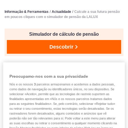
Informação & Ferramentas
/
Actualidade
/
Calcule a sua futura pensão
em poucos cliques com o simulador de pensão da LALUX
Simulador de cálculo de pensão
Descobrir
publicado no 12.06.2026
Calcule a sua futura pensão
Preocupamo-nos com a sua privacidade
em poucos cliques com o
Nós e os nossos
3
parceiros armazenamos e acedemos a dados pessoais,
como dados de navegação ou identificadores únicos, no seu dispositivo. Se
selecionar «Aceito», permite que as tecnologias de rastreio suportem as
simulador de pensão da
finalidades apresentadas em «Nós e os nossos parceiros tratamos dados
para as seguintes finalidades». Se, pelo contrário, selecionar «Rejeitar tudo»
LALUX
ou retirar o seu consentimento, estas tecnologias serão desativadas. Se os
rastreadores forem desativados, alguns conteúdos e anúncios que vê
poderão não ser tão relevantes para si. Pode voltar a este menu para alterar
as suas escolhas ou retirar o consentimento a qualquer momento clicando na
Já recebeu o seu extrato de carreira da segurança social