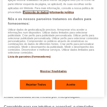
ligação Mostrar finalidades na parte inferior da página Web (ou no ícone na
parte inferior esquerda da página, se aplicável). As suas escolhas serão
do Centro Comum da Segurança Social (CCSS)? A
aplicadas em Website. Para mais informação, consulte a nossa política de
LALUX desenvolveu um simulador simples, rápido e
privacidade.
Protecção de dados
Informação jurídica
seguro que lhe permite obter uma estimativa do valor da
Nós e os nossos parceiros tratamos os dados para
sua futura pensão.
fornecermos:
Utilizar dados de geolocalização precisos. Armazenar e/ou aceder a
informações num dispositivo. Utilizar dados limitados para selecionar
Graças a um sistema de digitalização com
publicidade. Criar perfis para publicidade personalizada. Utilizar perfis para
selecionar publicidade personalizada. Utilizar perfis para selecionar conteúdos
reconhecimento automático de texto, basta carregar o seu
personalizados. Compreender os públicos através de estatísticas ou
combinações de dados de diferentes fontes. Criar perfis para personalizar
documento para iniciar o cálculo em poucos cliques, sem
conteúdos. Medir o desempenho da publicidade. Medir o desempenho dos
conteúdos. Desenvolver e melhorar serviços. Utilizar dados limitados para
necessidade de introduzir dados complexa nem de
selecionar conteúdos.
realizar procedimentos morosos. Para garantir o bom
Lista de parceiros (fornecedores)
funcionamento, recomenda-se digitalizar o seu extrato de
carreira com uma aplicação de digitalização ou através de
Mostrar finalidades
um scanner convencional, certificando-se de que o seu
número de matrícula está bem visível. Também é possível
gerar uma aproximação do resultado introduzindo
Rejeitar Todos
Aceito
manualmente o primeiro e o último salário auferidos. Será
então calculada uma média por interpolação.
Concebido para ser intuitivo e acessível, o simulador