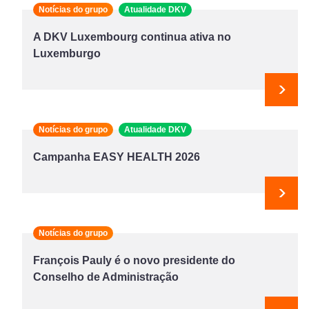
Notícias do grupo
Atualidade DKV
A DKV Luxembourg continua ativa no
Luxemburgo
Segu
Notícias do grupo
Atualidade DKV
Campanha EASY HEALTH 2026
Segu
Notícias do grupo
François Pauly é o novo presidente do
Conselho de Administração