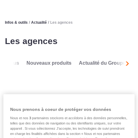
Infos & outils
/
Actualité
/
Les agences
Les agences
Tous
Nouveaux produits
Actualité du Groupe
L
Suiva
Nous prenons à coeur de protéger vos données
Nous et nos
3
partenaires stockons et accédons à des données personnelles,
telles que des données de navigation ou des identifiants uniques, sur votre
appareil . Si vous sélectionnez J'accepte, les technologies de suivi prendront
en charge les finalités affichées dans la section « Nous et nos partenaires
Les agences