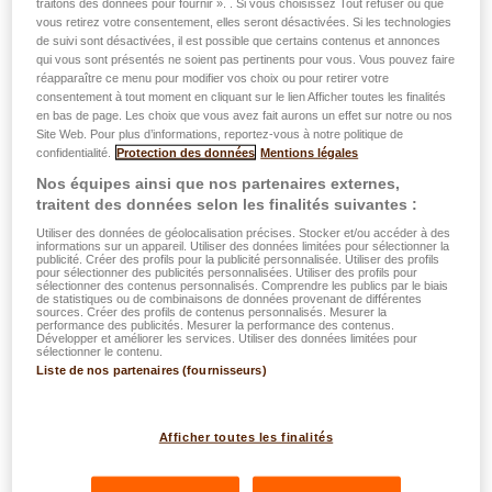
traitons des données pour fournir ». . Si vous choisissez Tout refuser ou que
vous retirez votre consentement, elles seront désactivées. Si les technologies
29.03.2022
de suivi sont désactivées, il est possible que certains contenus et annonces
qui vous sont présentés ne soient pas pertinents pour vous. Vous pouvez faire
Sécurité : nouvelle tentative de
réapparaître ce menu pour modifier vos choix ou pour retirer votre
phishing
consentement à tout moment en cliquant sur le lien Afficher toutes les finalités
en bas de page. Les choix que vous avez fait aurons un effet sur notre ou nos
Site Web. Pour plus d’informations, reportez-vous à notre politique de
Lire plus
confidentialité.
Protection des données
Mentions légales
Nos équipes ainsi que nos partenaires externes,
traitent des données selon les finalités suivantes :
Utiliser des données de géolocalisation précises. Stocker et/ou accéder à des
informations sur un appareil. Utiliser des données limitées pour sélectionner la
publicité. Créer des profils pour la publicité personnalisée. Utiliser des profils
pour sélectionner des publicités personnalisées. Utiliser des profils pour
sélectionner des contenus personnalisés. Comprendre les publics par le biais
de statistiques ou de combinaisons de données provenant de différentes
sources. Créer des profils de contenus personnalisés. Mesurer la
performance des publicités. Mesurer la performance des contenus.
Développer et améliorer les services. Utiliser des données limitées pour
sélectionner le contenu.
Les agences
Liste de nos partenaires (fournisseurs)
21.12.2021
Afficher toutes les finalités
Sensibilisation importante à la sécurité