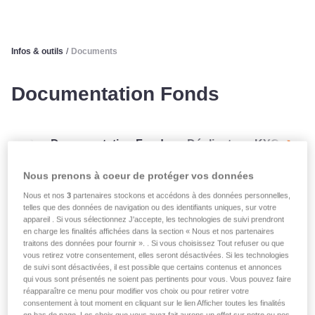
Infos & outils
/
Documents
Documentation Fonds
CG
Documentation Fonds
Dépliants
KYC
ES
Suiva
Nous prenons à coeur de protéger vos données
Nous et nos
3
partenaires stockons et accédons à des données personnelles,
telles que des données de navigation ou des identifiants uniques, sur votre
appareil . Si vous sélectionnez J'accepte, les technologies de suivi prendront
en charge les finalités affichées dans la section « Nous et nos partenaires
traitons des données pour fournir ». . Si vous choisissez Tout refuser ou que
vous retirez votre consentement, elles seront désactivées. Si les technologies
de suivi sont désactivées, il est possible que certains contenus et annonces
qui vous sont présentés ne soient pas pertinents pour vous. Vous pouvez faire
réapparaître ce menu pour modifier vos choix ou pour retirer votre
consentement à tout moment en cliquant sur le lien Afficher toutes les finalités
en bas de page. Les choix que vous avez fait aurons un effet sur notre ou nos