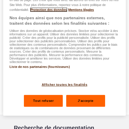
Site Web. Pour plus d’informations, reportez-vous à notre politique de
confidentialité.
Protection des données
Mentions légales
Nos équipes ainsi que nos partenaires externes,
traitent des données selon les finalités suivantes :
Utiliser des données de géolocalisation précises. Stocker et/ou accéder à des
informations sur un appareil. Utiliser des données limitées pour sélectionner la
publicité. Créer des profils pour la publicité personnalisée. Utiliser des profils
pour sélectionner des publicités personnalisées. Utiliser des profils pour
sélectionner des contenus personnalisés. Comprendre les publics par le biais
de statistiques ou de combinaisons de données provenant de différentes
sources. Créer des profils de contenus personnalisés. Mesurer la
performance des publicités. Mesurer la performance des contenus.
Développer et améliorer les services. Utiliser des données limitées pour
sélectionner le contenu.
Liste de nos partenaires (fournisseurs)
Documentation Fonds d'investissement
Afficher toutes les finalités
Retrouver toutes les documentations pour
chacun des fonds
Tout refuser
J'accepte
Recherche de documentation