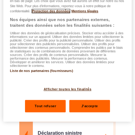
en bas de page. Les choix que vous avez fait aurons un effet sur notre ou nos
Site Web. Pour plus d’informations, reportez-vous à notre politique de
confidentialité.
Protection des données
Mentions légales
Nos équipes ainsi que nos partenaires externes,
traitent des données selon les finalités suivantes :
Utiliser des données de géolocalisation précises. Stocker et/ou accéder à des
Déclaration de sinistre
informations sur un appareil. Utiliser des données limitées pour sélectionner la
publicité. Créer des profils pour la publicité personnalisée. Utiliser des profils
assurances de choses
pour sélectionner des publicités personnalisées. Utiliser des profils pour
sélectionner des contenus personnalisés. Comprendre les publics par le biais
de statistiques ou de combinaisons de données provenant de différentes
sources. Créer des profils de contenus personnalisés. Mesurer la
performance des publicités. Mesurer la performance des contenus.
Développer et améliorer les services. Utiliser des données limitées pour
sélectionner le contenu.
Liste de nos partenaires (fournisseurs)
Déclaration sinistre
Afficher toutes les finalités
dommages électriques
Tout refuser
J'accepte
Déclaration sinistre