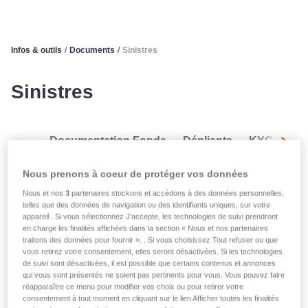
Infos & outils
/
Documents
/
Sinistres
Sinistres
CG
Documentation Fonds
Dépliants
KYC
ES
Suiva
Nous prenons à coeur de protéger vos données
Nous et nos
3
partenaires stockons et accédons à des données personnelles,
telles que des données de navigation ou des identifiants uniques, sur votre
appareil . Si vous sélectionnez J'accepte, les technologies de suivi prendront
Déclarations de sinistre
en charge les finalités affichées dans la section « Nous et nos partenaires
traitons des données pour fournir ». . Si vous choisissez Tout refuser ou que
vous retirez votre consentement, elles seront désactivées. Si les technologies
de suivi sont désactivées, il est possible que certains contenus et annonces
qui vous sont présentés ne soient pas pertinents pour vous. Vous pouvez faire
Déclaration de sinistre
réapparaître ce menu pour modifier vos choix ou pour retirer votre
automobile
consentement à tout moment en cliquant sur le lien Afficher toutes les finalités