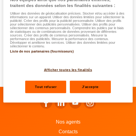
Time-Password) envoyé à cette adresse email
traitent des données selon les finalités suivantes :
Renseigner votre numéro client LALUX ou bien votre
Utiliser des données de géolocalisation précises. Stocker et/ou accéder à des
numéro client DKV Luxembourg ou bien un numéro
informations sur un appareil. Utiliser des données limitées pour sélectionner la
publicité. Créer des profils pour la publicité personnalisée. Utiliser des profils
de contrat DKV Luxembourg
pour sélectionner des publicités personnalisées. Utiliser des profils pour
sélectionner des contenus personnalisés. Comprendre les publics par le biais
Sélectionner un des numéros GSM indiqué par nos
de statistiques ou de combinaisons de données provenant de différentes
sources. Créer des profils de contenus personnalisés. Mesurer la
systèmes et le valider en encodant le numéro OTP
performance des publicités. Mesurer la performance des contenus.
Développer et améliorer les services. Utiliser des données limitées pour
envoyé par SMS à ce numéro de GSM
sélectionner le contenu.
Liste de nos partenaires (fournisseurs)
Définir un mot de passe personnel (composé d’au
moins un chiffre, d’une lettre minuscule, d’une lettre
majuscule et d’un caractère non alphabétique ( !,$,%,
Afficher toutes les finalités
…) et confirmer ce dernier.
Tout refuser
J'accepte
Se rendre sur le facebook de LALUX
Se rendre sur le Linkedin de LALU
Se rendre sur le youtube d
Se rendre sur l'inst
Nos agents
Contacts