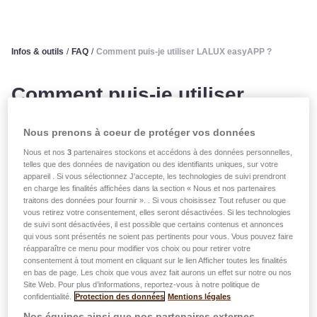
Infos & outils
/
FAQ
/
Comment puis-je utiliser LALUX easyAPP ?
Comment puis-je utiliser
LALUX easyAPP ?
Nous prenons à coeur de protéger vos données
Nous et nos
3
partenaires stockons et accédons à des données personnelles,
Afin de pouvoir utiliser LALUX easyAPP, il faut tout
telles que des données de navigation ou des identifiants uniques, sur votre
d’abord créer votre compte c’est-à-dire vous inscrire après
appareil . Si vous sélectionnez J'accepte, les technologies de suivi prendront
en charge les finalités affichées dans la section « Nous et nos partenaires
le téléchargement de l'application.
traitons des données pour fournir ». . Si vous choisissez Tout refuser ou que
Ce processus permet de vous identifier en tant que client
vous retirez votre consentement, elles seront désactivées. Si les technologies
du Groupe LALUX et permettra de créer un lien entre votre
de suivi sont désactivées, il est possible que certains contenus et annonces
qui vous sont présentés ne soient pas pertinents pour vous. Vous pouvez faire
personne et votre identité auprès du Groupe LALUX.
réapparaître ce menu pour modifier vos choix ou pour retirer votre
consentement à tout moment en cliquant sur le lien Afficher toutes les finalités
L’inscription ou la création de compte se fait en 4 étapes :
en bas de page. Les choix que vous avez fait aurons un effet sur notre ou nos
Site Web. Pour plus d’informations, reportez-vous à notre politique de
Renseigner une adresse email de connexion et la
confidentialité.
Protection des données
Mentions légales
vérifier à l’aide de l’encodage du numéro OTP (One-
Nos équipes ainsi que nos partenaires externes,