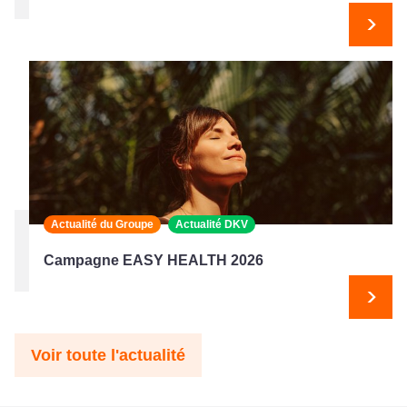
Suiv
Actualité du Groupe
Actualité DKV
Campagne EASY HEALTH 2026
Suiv
Voir toute l'actualité