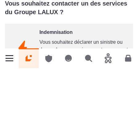
Vous souhaitez contacter un des services
du Groupe LALUX ?
Indemnisation
Vous souhaitez déclarer un sinistre ou
demander un renseignement concernant
un dossier en-cours ?
Particuliers
Particuliers
Particuliers
Rechercher
Accessibilité
Espa
Service indemnisation
Service Commercial
Besoin d'un renseignement sur nos
solutions d'assurance ou sur un de vos
contrats ?
Service commercial