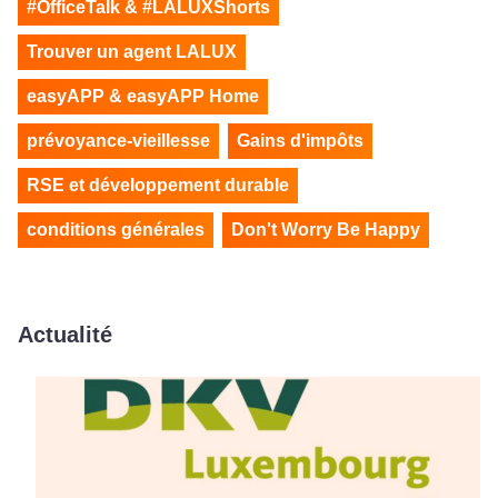
#OfficeTalk & #LALUXShorts
Trouver un agent LALUX
easyAPP & easyAPP Home
prévoyance-vieillesse
Gains d'impôts
RSE et développement durable
conditions générales
Don't Worry Be Happy
Actualité