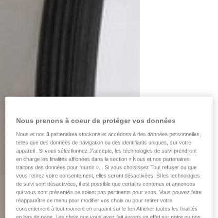
Nous prenons à coeur de protéger vos données
Nous et nos
3
partenaires stockons et accédons à des données personnelles,
telles que des données de navigation ou des identifiants uniques, sur votre
appareil . Si vous sélectionnez J'accepte, les technologies de suivi prendront
en charge les finalités affichées dans la section « Nous et nos partenaires
traitons des données pour fournir ». . Si vous choisissez Tout refuser ou que
vous retirez votre consentement, elles seront désactivées. Si les technologies
de suivi sont désactivées, il est possible que certains contenus et annonces
qui vous sont présentés ne soient pas pertinents pour vous. Vous pouvez faire
réapparaître ce menu pour modifier vos choix ou pour retirer votre
consentement à tout moment en cliquant sur le lien Afficher toutes les finalités
en bas de page. Les choix que vous avez fait aurons un effet sur notre ou nos