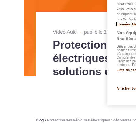
désactivées, 
vous. Vous p
en cliquant s
nos Site Web.
données
Me
Video,Auto
・
publié le 19.03.2025
Nos équip
finalités
Protection des 
Utiliser des 
données limit
électriques : d
sélectionner 
Comprendre l
Créer des pr
contenus. Dév
solutions en vi
Liste de no
Afficher to
Blog
/
Protection des véhicules électriques : découvrez n