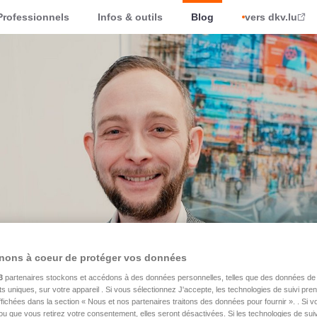
Professionnels
Infos & outils
Blog
vers dkv.lu
nons à coeur de protéger vos données
3
partenaires stockons et accédons à des données personnelles, telles que des données de 
nts uniques, sur votre appareil . Si vous sélectionnez J'accepte, les technologies de suivi pr
 affichées dans la section « Nous et nos partenaires traitons des données pour fournir ». . Si 
ou que vous retirez votre consentement, elles seront désactivées. Si les technologies de suiv