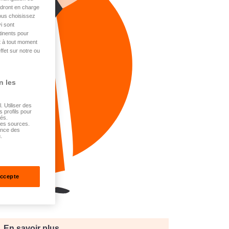
endront en charge
vous choisissez
i sont
tinents pour
t à tout moment
ffet sur notre ou
n les
 Utiliser des
s profils pour
sés.
tes sources.
ance des
.
accepte
En savoir plus