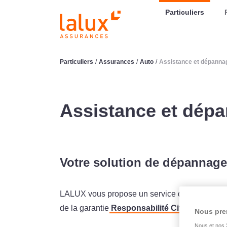
LALUX Assurances
Particuliers
Particuliers
/
Assurances
/
Auto
/
Assistance et dépannag
Assistance et dépa
Votre solution de dépannag
LALUX vous propose un service de remorquage
de la garantie
Responsabilité Civile Auto
dès
Nous pre
Nous et nos