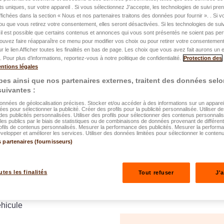
nts uniques, sur votre appareil . Si vous sélectionnez J'accepte, les technologies de suivi pr
ficiez d’un
service de
 affichées dans la section « Nous et nos partenaires traitons des données pour fournir ». . Si 
ou que vous retirez votre consentement, elles seront désactivées. Si les technologies de suiv
s
et d’une voiture de
il est possible que certains contenus et annonces qui vous sont présentés ne soient pas per
 votre domicile, au Grand-
ouvez faire réapparaître ce menu pour modifier vos choix ou pour retirer votre consentemen
ur le lien Afficher toutes les finalités en bas de page. Les choix que vous avez fait aurons un e
 les pays de la zone carte
 Pour plus d’informations, reportez-vous à notre politique de confidentialité.
Protection des
ntions légales
es ainsi que nos partenaires externes, traitent des données selo
 suivantes :
 Top Assistance ?
données de géolocalisation précises. Stocker et/ou accéder à des informations sur un appareil.
ées pour sélectionner la publicité. Créer des profils pour la publicité personnalisée. Utiliser de
s de nombreux cas, voici
des publicités personnalisées. Utiliser des profils pour sélectionner des contenus personnali
es publics par le biais de statistiques ou de combinaisons de données provenant de différen
ofils de contenus personnalisés. Mesurer la performance des publicités. Mesurer la perform
elopper et améliorer les services. Utiliser des données limitées pour sélectionner le contenu
s partenaires (fournisseurs)
es électriques
utes les finalités
Tout refuser
J'
é)
éhicule