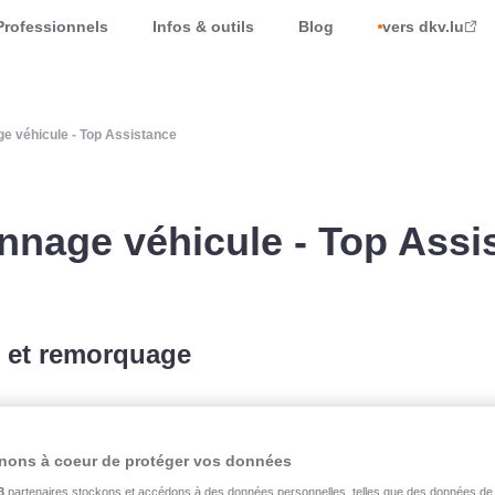
Professionnels
Infos & outils
Blog
vers dkv.lu
e véhicule - Top Assistance
nnage véhicule - Top Assi
e et remorquage
 et de rapatriement sur base
 la
formule Sécurité
.
nons à coeur de protéger vos données
3
partenaires stockons et accédons à des données personnelles, telles que des données de 