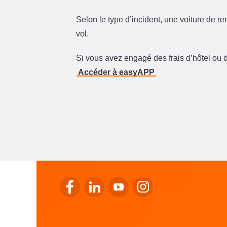
Selon le type d’incident, une voiture de r
vol.
Si vous avez engagé des frais d’hôtel ou 
Accéder à easyAPP
Se rendre sur le facebook de LALUX
Se rendre sur le Linkedin de LALUX
Se rendre sur le youtube de 
Se rendre sur l'instag