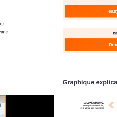
eas
e)
vane
e
Dem
Graphique explica