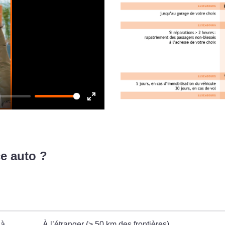
Enter
fullscreen
e auto ?
 à
À l’étranger (> 50 km des frontières)