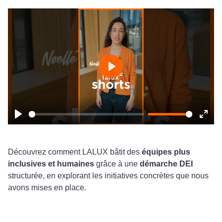
Play
Play
Ente
fulls
Découvrez comment LALUX bâtit des
équipes plus
inclusives et humaines
grâce à une
démarche DEI
structurée, en explorant les initiatives concrètes que nous
avons mises en place.