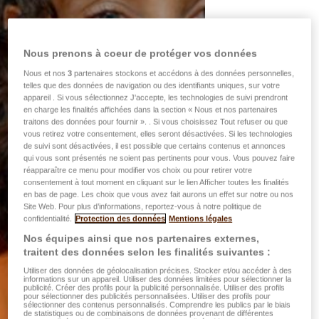
Nous prenons à coeur de protéger vos données
Nous et nos
3
partenaires stockons et accédons à des données personnelles,
telles que des données de navigation ou des identifiants uniques, sur votre
appareil . Si vous sélectionnez J'accepte, les technologies de suivi prendront
en charge les finalités affichées dans la section « Nous et nos partenaires
traitons des données pour fournir ». . Si vous choisissez Tout refuser ou que
vous retirez votre consentement, elles seront désactivées. Si les technologies
de suivi sont désactivées, il est possible que certains contenus et annonces
qui vous sont présentés ne soient pas pertinents pour vous. Vous pouvez faire
réapparaître ce menu pour modifier vos choix ou pour retirer votre
consentement à tout moment en cliquant sur le lien Afficher toutes les finalités
en bas de page. Les choix que vous avez fait aurons un effet sur notre ou nos
Site Web. Pour plus d’informations, reportez-vous à notre politique de
confidentialité.
Protection des données
Mentions légales
Nos équipes ainsi que nos partenaires externes,
traitent des données selon les finalités suivantes :
Utiliser des données de géolocalisation précises. Stocker et/ou accéder à des
informations sur un appareil. Utiliser des données limitées pour sélectionner la
publicité. Créer des profils pour la publicité personnalisée. Utiliser des profils
pour sélectionner des publicités personnalisées. Utiliser des profils pour
sélectionner des contenus personnalisés. Comprendre les publics par le biais
de statistiques ou de combinaisons de données provenant de différentes