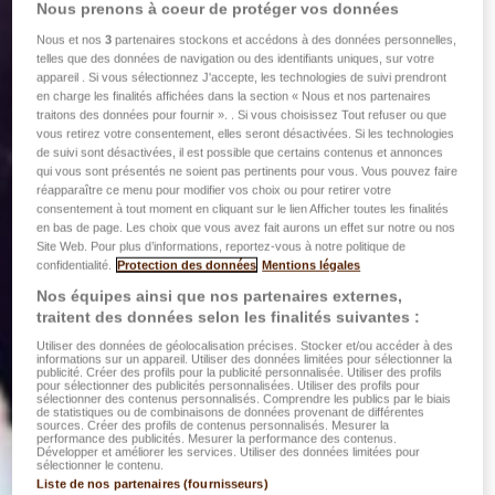
Nous prenons à coeur de protéger vos données
Nous et nos
3
partenaires stockons et accédons à des données personnelles,
telles que des données de navigation ou des identifiants uniques, sur votre
appareil . Si vous sélectionnez J'accepte, les technologies de suivi prendront
en charge les finalités affichées dans la section « Nous et nos partenaires
traitons des données pour fournir ». . Si vous choisissez Tout refuser ou que
vous retirez votre consentement, elles seront désactivées. Si les technologies
de suivi sont désactivées, il est possible que certains contenus et annonces
qui vous sont présentés ne soient pas pertinents pour vous. Vous pouvez faire
réapparaître ce menu pour modifier vos choix ou pour retirer votre
consentement à tout moment en cliquant sur le lien Afficher toutes les finalités
en bas de page. Les choix que vous avez fait aurons un effet sur notre ou nos
Site Web. Pour plus d’informations, reportez-vous à notre politique de
confidentialité.
Protection des données
Mentions légales
Nos équipes ainsi que nos partenaires externes,
traitent des données selon les finalités suivantes :
Utiliser des données de géolocalisation précises. Stocker et/ou accéder à des
informations sur un appareil. Utiliser des données limitées pour sélectionner la
publicité. Créer des profils pour la publicité personnalisée. Utiliser des profils
pour sélectionner des publicités personnalisées. Utiliser des profils pour
sélectionner des contenus personnalisés. Comprendre les publics par le biais
de statistiques ou de combinaisons de données provenant de différentes
sources. Créer des profils de contenus personnalisés. Mesurer la
performance des publicités. Mesurer la performance des contenus.
Développer et améliorer les services. Utiliser des données limitées pour
sélectionner le contenu.
Liste de nos partenaires (fournisseurs)