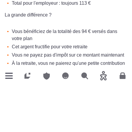
Total pour l'employeur : toujours 113 €
La grande différence ?
Vous bénéficiez de la totalité des 94 € versés dans
votre plan
Cet argent fructifie pour votre retraite
Vous ne payez pas d'impôt sur ce montant maintenant
À la retraite, vous ne paierez qu'une petite contribution
de 1,4% (la contribution dépendance)
Particuliers
Particuliers
Particuliers
Rechercher
Accessibilité
Espa
En résumé :
Avec l'augmentation de salaire : vous recevez 62 €
nets immédiatement
Avec le régime de pension : vous épargnez 94 € pour
votre retraite