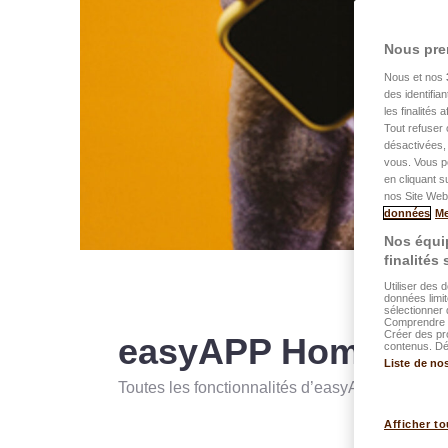
Nous pre
Nous et nos
des identifia
les finalités
Tout refuser 
désactivées, 
vous. Vous p
en cliquant s
nos Site Web.
données
Me
Nos équip
finalités
Utiliser des 
données limit
sélectionner 
Comprendre l
Créer des pr
easyAPP Home
contenus. Dév
Liste de no
Toutes les fonctionnalités d’easyAPP sur ordin
Afficher to