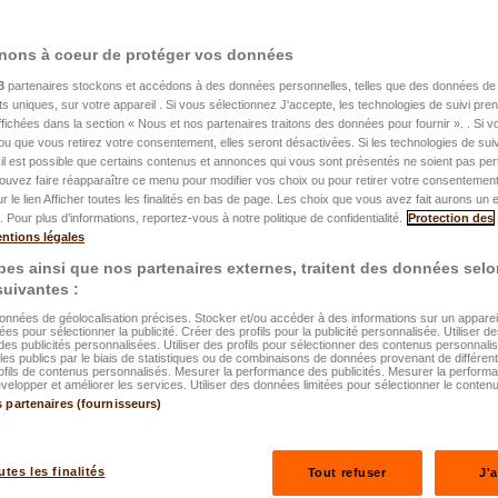
nons à coeur de protéger vos données
3
partenaires stockons et accédons à des données personnelles, telles que des données de 
nts uniques, sur votre appareil . Si vous sélectionnez J'accepte, les technologies de suivi pr
 affichées dans la section « Nous et nos partenaires traitons des données pour fournir ». . Si 
Votre agent à porté de ma
ou que vous retirez votre consentement, elles seront désactivées. Si les technologies de suiv
il est possible que certains contenus et annonces qui vous sont présentés ne soient pas per
LALUX easyA
ouvez faire réapparaître ce menu pour modifier vos choix ou pour retirer votre consentemen
ur le lien Afficher toutes les finalités en bas de page. Les choix que vous avez fait aurons un e
 Pour plus d’informations, reportez-vous à notre politique de confidentialité.
Protection des
ntions légales
es ainsi que nos partenaires externes, traitent des données selo
 suivantes :
données de géolocalisation précises. Stocker et/ou accéder à des informations sur un appareil.
ées pour sélectionner la publicité. Créer des profils pour la publicité personnalisée. Utiliser de
des publicités personnalisées. Utiliser des profils pour sélectionner des contenus personnali
es publics par le biais de statistiques ou de combinaisons de données provenant de différen
ofils de contenus personnalisés. Mesurer la performance des publicités. Mesurer la perform
elopper et améliorer les services. Utiliser des données limitées pour sélectionner le contenu
s partenaires (fournisseurs)
ateur !
utes les finalités
Tout refuser
J'