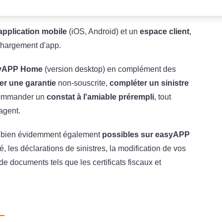
application mobile
(iOS, Android) et un
espace client
,
échargement d'app.
asyAPP Home
(version desktop) en complément des
er une garantie
non-souscrite,
compléter un sinistre
commander un
constat à l'amiable prérempli
, tout
 agent.
 bien évidemment également
possibles sur easyAPP
es déclarations de sinistres, la modification de vos
 documents tels que les certificats fiscaux et
?