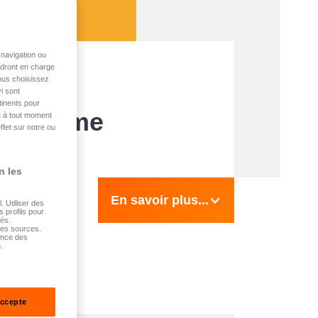
navigation ou
endront en charge
vous choisissez
in!
i sont
tinents pour
PP Home
t à tout moment
ffet sur notre ou
n les
En savoir plus...
 Utiliser des
s profils pour
sés.
tes sources.
ance des
.
accepte