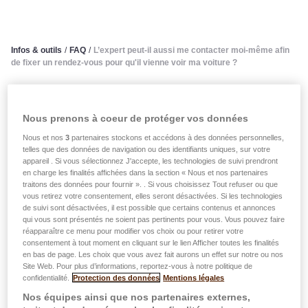
Infos & outils
/
FAQ
/
L’expert peut-il aussi me contacter moi-même afin
de fixer un rendez-vous pour qu'il vienne voir ma voiture ?
L’expert peut-il aussi me
Nous prenons à coeur de protéger vos données
contacter moi-même afin de
Nous et nos
3
partenaires stockons et accédons à des données personnelles,
telles que des données de navigation ou des identifiants uniques, sur votre
fixer un rendez-vous pour qu'il
appareil . Si vous sélectionnez J'accepte, les technologies de suivi prendront
en charge les finalités affichées dans la section « Nous et nos partenaires
vienne voir ma voiture ?
traitons des données pour fournir ». . Si vous choisissez Tout refuser ou que
vous retirez votre consentement, elles seront désactivées. Si les technologies
de suivi sont désactivées, il est possible que certains contenus et annonces
Bien sûr l’expert pourra vous contacter vous-même, mais
qui vous sont présentés ne soient pas pertinents pour vous. Vous pouvez faire
réapparaître ce menu pour modifier vos choix ou pour retirer votre
afin de pouvoir exécuter efficacement la mission qui lui a
consentement à tout moment en cliquant sur le lien Afficher toutes les finalités
été confiée, il préfère examiner la voiture dans un atelier
en bas de page. Les choix que vous avez fait aurons un effet sur notre ou nos
Site Web. Pour plus d’informations, reportez-vous à notre politique de
de réparation. Non seulement qu’il y trouve l’équipement
confidentialité.
Protection des données
Mentions légales
professionnel tel un pont élévateur pour se faire une idée
Nos équipes ainsi que nos partenaires externes,
précise des dégâts moins facilement accessibles et une