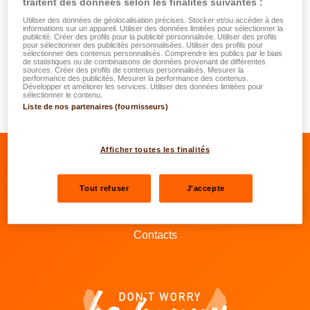
traitent des données selon les finalités suivantes :
équipe de mécaniciens se trouve sur place pour démonter
Utiliser des données de géolocalisation précises. Stocker et/ou accéder à des
des pièces afin de détecter des dégâts cachés.
informations sur un appareil. Utiliser des données limitées pour sélectionner la
publicité. Créer des profils pour la publicité personnalisée. Utiliser des profils
pour sélectionner des publicités personnalisées. Utiliser des profils pour
sélectionner des contenus personnalisés. Comprendre les publics par le biais
Par ailleurs pourra-t-il obtenir sur place-même, les prix et
de statistiques ou de combinaisons de données provenant de différentes
sources. Créer des profils de contenus personnalisés. Mesurer la
les délais de livraison des pièces détachées et le nombre
performance des publicités. Mesurer la performance des contenus.
Développer et améliorer les services. Utiliser des données limitées pour
d’heures à prévoir pour effectuer la réparation dans les
sélectionner le contenu.
meilleures conditions.
Liste de nos partenaires (fournisseurs)
Afficher toutes les finalités
Se rendre sur le facebook de LALUX
Se rendre sur le Linkedin de LALU
Se rendre sur le youtube d
Se rendre sur l'inst
Tout refuser
J'accepte
Nos agents
Contacts